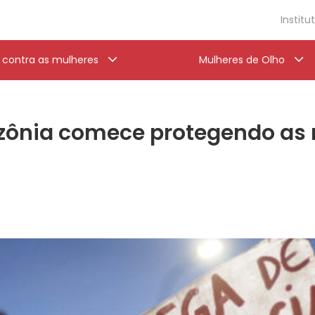
Institu
a contra as mulheres
Mulheres de Olho
zônia comece protegendo as m