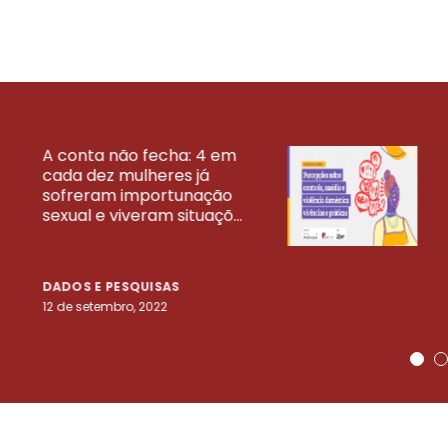
A conta não fecha: 4 em
cada dez mulheres já
VEJA MAIS PESQ
sofreram importunação
sexual e viveram situaçõ...
DADOS E PESQUISAS
12 de setembro, 2022