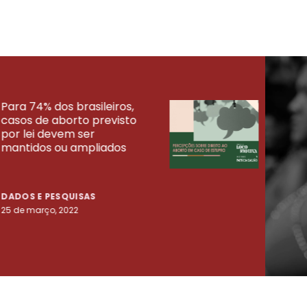
Para 74% dos brasileiros,
30% 
casos de aborto previsto
fora
UISAS
por lei devem ser
mort
mantidos ou ampliados
uma 
tenta
DADOS E PESQUISAS
DADO
25 de março, 2022
23 de