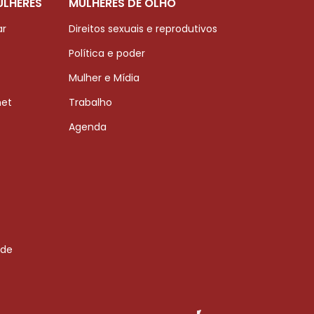
ULHERES
MULHERES DE OLHO
ar
Direitos sexuais e reprodutivos
Política e poder
Mulher e Mídia
net
Trabalho
Agenda
 de