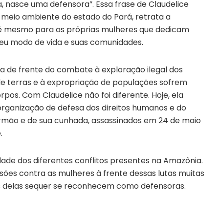
nasce uma defensora”. Essa frase de Claudelice
o meio ambiente do estado do Pará, retrata a
té mesmo para as próprias mulheres que dedicam
 seu modo de vida e suas comunidades.
a de frente do combate à exploração ilegal dos
 de terras e à expropriação de populações sofrem
pos. Com Claudelice não foi diferente. Hoje, ela
 organização de defesa dos direitos humanos e do
rmão e de sua cunhada, assassinados em 24 de maio
.
dade dos diferentes conflitos presentes na Amazônia.
ssões contra as mulheres à frente dessas lutas muitas
s delas sequer se reconhecem como defensoras.