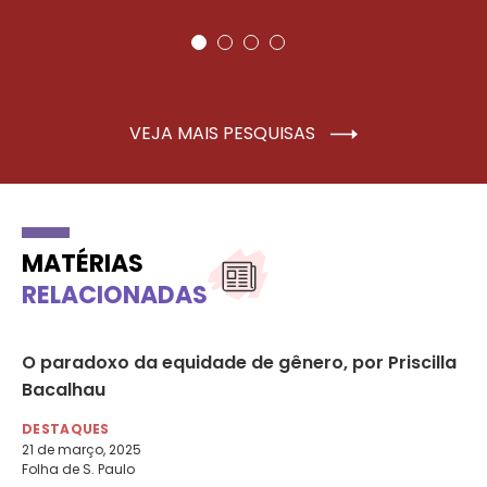
VEJA MAIS PESQUISAS
MATÉRIAS
RELACIONADAS
O paradoxo da equidade de gênero, por Priscilla
Ca
Bacalhau
vo
DESTAQUES
DE
21 de março, 2025
8 d
Folha de S. Paulo
UO