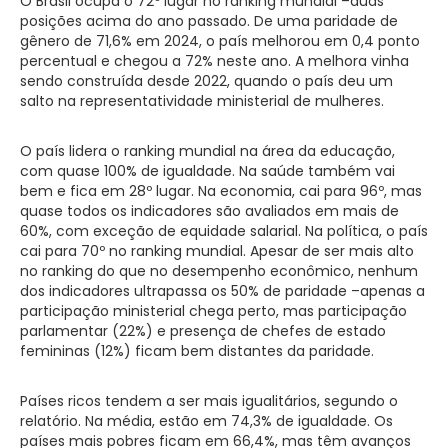
O Brasil ocupa o 72º lugar no ranking mundial –duas
posições acima do ano passado. De uma paridade de
gênero de 71,6% em 2024, o país melhorou em 0,4 ponto
percentual e chegou a 72% neste ano. A melhora vinha
sendo construída desde 2022, quando o país deu um
salto na representatividade ministerial de mulheres.
O país lidera o ranking mundial na área da educação,
com quase 100% de igualdade. Na saúde também vai
bem e fica em 28º lugar. Na economia, cai para 96º, mas
quase todos os indicadores são avaliados em mais de
60%, com exceção de equidade salarial. Na política, o país
cai para 70º no ranking mundial. Apesar de ser mais alto
no ranking do que no desempenho econômico, nenhum
dos indicadores ultrapassa os 50% de paridade –apenas a
participação ministerial chega perto, mas participação
parlamentar (22%) e presença de chefes de estado
femininas (12%) ficam bem distantes da paridade.
Países ricos tendem a ser mais igualitários, segundo o
relatório. Na média, estão em 74,3% de igualdade. Os
países mais pobres ficam em 66,4%, mas têm avanços