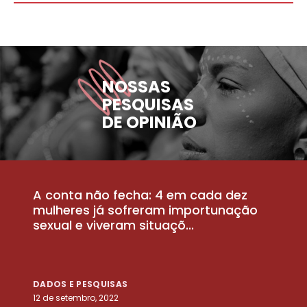
NOSSAS
PESQUISAS
DE OPINIÃO
A conta não fecha: 4 em cada dez
P
la
mulheres já sofreram importunação
a
sexual e viveram situaçõ...
m
DADOS E PESQUISAS
D
12 de setembro, 2022
25