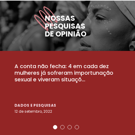
NOSSAS
PESQUISAS
DE OPINIÃO
A conta não fecha: 4 em cada dez
P
la
mulheres já sofreram importunação
a
sexual e viveram situaçõ...
m
DADOS E PESQUISAS
D
12 de setembro, 2022
25