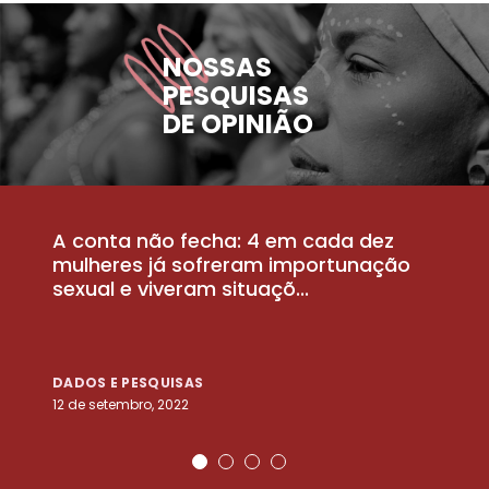
NOSSAS
PESQUISAS
DE OPINIÃO
A conta não fecha: 4 em cada dez
P
la
mulheres já sofreram importunação
a
sexual e viveram situaçõ...
m
DADOS E PESQUISAS
D
12 de setembro, 2022
25