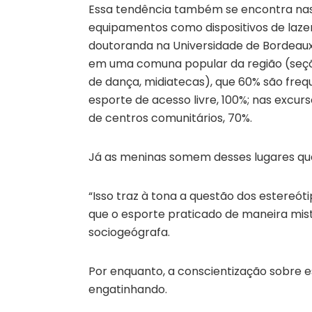
Essa tendência também se encontra nas p
equipamentos como dispositivos de lazer
doutoranda na Universidade de Bordeaux,
em uma comuna popular da região (seções
de dança, midiatecas), que 60% são freq
esporte de acesso livre, 100%; nas excur
de centros comunitários, 70%.
Já as meninas somem desses lugares qua
“Isso traz à tona a questão dos estereót
que o esporte praticado de maneira mista
sociogeógrafa.
Por enquanto, a conscientização sobre e
engatinhando.