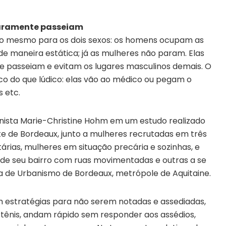
raramente passeiam
é o mesmo para os dois sexos: os homens ocupam as
 de maneira estática; já as mulheres não param. Elas
passeiam e evitam os lugares masculinos demais. O
ico do que lúdico: elas vão ao médico ou pegam o
 etc.
anista Marie-Christine Hohm em um estudo realizado
te de Bordeaux, junto a mulheres recrutadas em três
tárias, mulheres em situação precária e sozinhas, e
de seu bairro com ruas movimentadas e outras a se
ia de Urbanismo de Bordeaux, metrópole de Aquitaine.
m estratégias para não serem notadas e assediadas,
 tênis, andam rápido sem responder aos assédios,