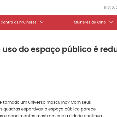
Institu
a contra as mulheres
Mulheres de Olho
 uso do espaço público é red
se tornado um universo masculino? Com seus
as quadras esportivas, o espaço público parece
udos e depoimentos mostram que a cidade continua