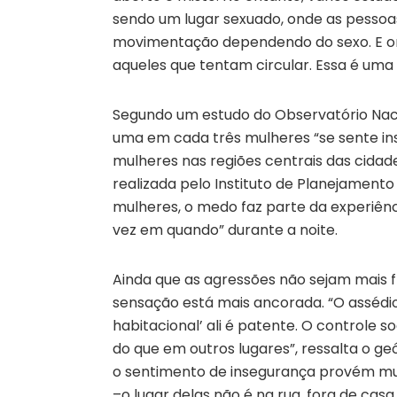
sendo um lugar sexuado, onde as pesso
movimentação dependendo do sexo. E ond
aqueles que tentam circular. Essa é uma r
Segundo um estudo do Observatório Naci
uma em cada três mulheres “se sente in
mulheres nas regiões centrais das cidad
realizada pelo Instituto de Planejamento
mulheres, o medo faz parte da experiênc
vez em quando” durante a noite.
Ainda que as agressões não sejam mais fr
sensação está mais ancorada. “O assédio 
habitacional’ ali é patente. O controle so
do que em outros lugares”, ressalta o g
o sentimento de insegurança provém mu
–o lugar delas não é na rua, fora de casa.