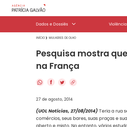
Dados e Dossiês
Violênci
INÍCIO
MULHERES DE OLHO
Pesquisa mostra que
na França
f
27 de agosto, 2014
(UOL Notícias, 27/08/2014)
Teria a rua 
comércios, seus bares, suas praças e su
aberto e misto. No entanto, vários est