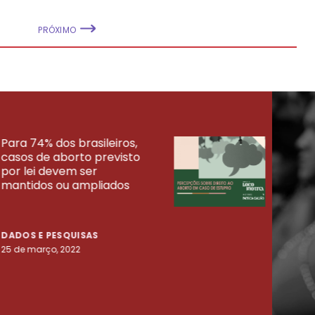
PRÓXIMO
Para 74% dos brasileiros,
30% 
casos de aborto previsto
fora
UISAS
por lei devem ser
mort
mantidos ou ampliados
uma 
tenta
DADOS E PESQUISAS
DADO
25 de março, 2022
23 de