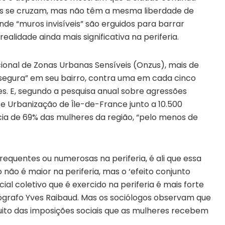
as se cruzam, mas não têm a mesma liberdade de
e “muros invisíveis” são erguidos para barrar
ealidade ainda mais significativa na periferia.
onal de Zonas Urbanas Sensíveis (Onzus), mais de
segura” em seu bairro, contra uma em cada cinco
es. E, segundo a pesquisa anual sobre agressões
 e Urbanização de Île-de-France junto a 10.500
ia de 69% das mulheres da região, “pelo menos de
equentes ou numerosas na periferia, é ali que essa
não é maior na periferia, mas o ‘efeito conjunto
cial coletivo que é exercido na periferia é mais forte
eógrafo Yves Raibaud. Mas os sociólogos observam que
ito das imposições sociais que as mulheres recebem