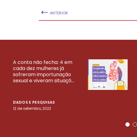
ANTERIOR
A conta não fecha: 4 em
cada dez mulheres já
VEJA MAIS PESQ
sofreram importunação
sexual e viveram situaçõ...
DADOS E PESQUISAS
12 de setembro, 2022