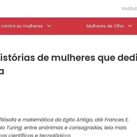
Institu
a contra as mulheres
Mulheres de Olho
istórias de mulheres que ded
a
 filósofa e matemática do Egito Antigo, até Frances E.
mio Turing: entre anônimas e consagradas, leia mais
 científicos e tecnológic
os