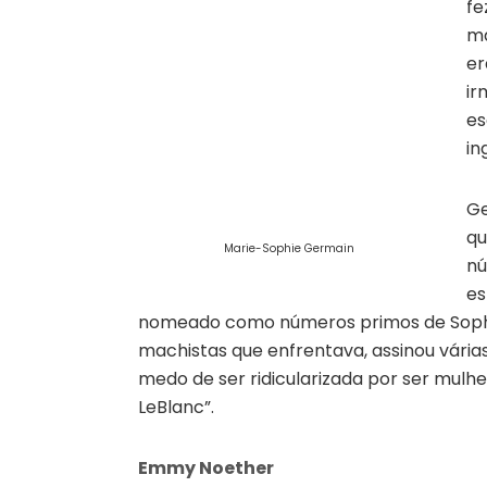
fe
ma
er
ir
es
in
Ge
qu
Marie-Sophie Germain
nú
es
nomeado como números primos de Soph
machistas que enfrentava, assinou vári
medo de ser ridicularizada por ser mulh
LeBlanc”.
Emmy Noether