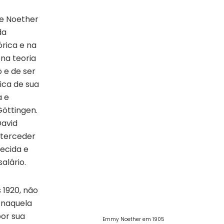
de Noether
da
rica e na
na teoria
 e de ser
ca de sua
a e
Göttingen.
David
nterceder
ecida e
alário.
 1920, não
 naquela
por sua
Emmy Noether em 1905