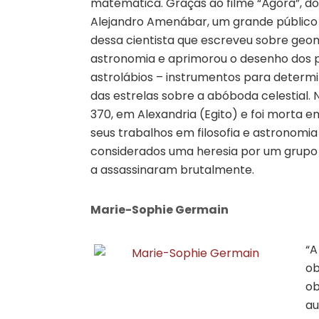
matemática. Graças ao filme “Ágora”, do
Alejandro Amenábar, um grande público
dessa cientista que escreveu sobre geom
astronomia e aprimorou o desenho dos 
astrolábios – instrumentos para determi
das estrelas sobre a abóboda celestial.
370, em Alexandria (Egito) e foi morta e
seus trabalhos em filosofia e astronomi
considerados uma heresia por um grupo 
a assassinaram brutalmente.
Marie-Sophie Germain
“A
ob
ob
au