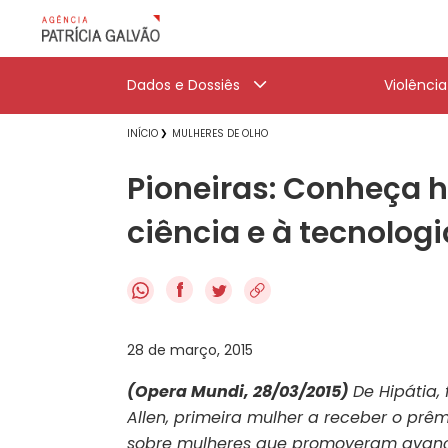
Dados e Dossiês
Violênci
INÍCIO
MULHERES DE OLHO
Pioneiras: Conheça h
ciência e à tecnologi
f
28 de março, 2015
(Opera Mundi, 28/03/2015)
De Hipátia,
Allen, primeira mulher a receber o prê
sobre mulheres que promoveram avanços