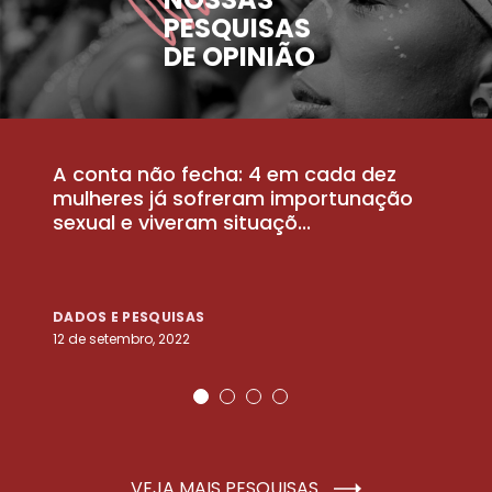
PESQUISAS
DE OPINIÃO
A conta não fecha: 4 em cada dez
P
la
mulheres já sofreram importunação
a
sexual e viveram situaçõ...
m
DADOS E PESQUISAS
D
12 de setembro, 2022
25
VEJA MAIS PESQUISAS