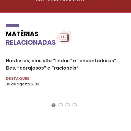
MATÉRIAS
RELACIONADAS
Nos livros, elas são “lindas” e “encantadoras”.
‘A
Eles, “corajosos” e “racionais”
La
da
DESTAQUES
30 de agosto, 2019
DE
22 