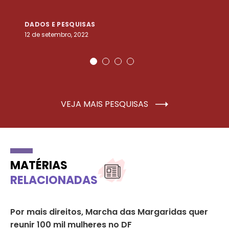
DADOS E PESQUISAS
D
12 de setembro, 2022
25
VEJA MAIS PESQUISAS
MATÉRIAS
RELACIONADAS
Por mais direitos, Marcha das Margaridas quer
Qu
na
reunir 100 mil mulheres no DF
ex