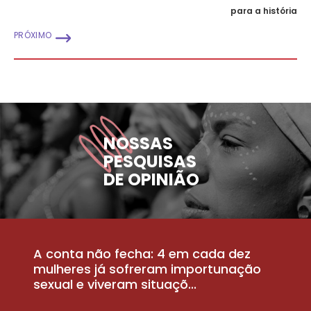
para a história
PRÓXIMO
NOSSAS
PESQUISAS
DE OPINIÃO
A conta não fecha: 4 em cada dez
P
la
mulheres já sofreram importunação
a
sexual e viveram situaçõ...
m