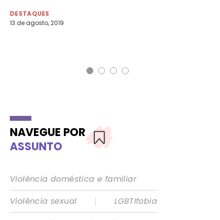
ap
DESTAQUES
Mi
13 de agosto, 2019
DE
19 
NAVEGUE POR
ASSUNTO
Violência doméstica e familiar
|
Violência sexual
LGBTIfobia