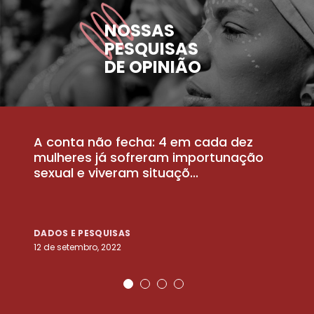
NOSSAS
PESQUISAS
DE OPINIÃO
A conta não fecha: 4 em cada dez
P
la
mulheres já sofreram importunação
a
sexual e viveram situaçõ...
m
DADOS E PESQUISAS
D
12 de setembro, 2022
25