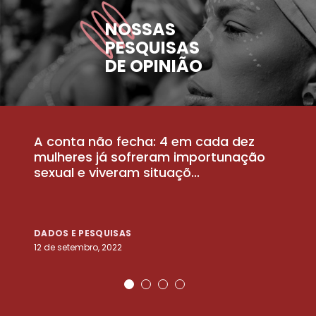
NOSSAS
PESQUISAS
DE OPINIÃO
A conta não fecha: 4 em cada dez
P
la
mulheres já sofreram importunação
a
sexual e viveram situaçõ...
m
DADOS E PESQUISAS
D
12 de setembro, 2022
25