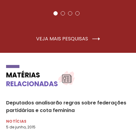
VEJA MAIS PESQUISAS
MATÉRIAS
RELACIONADAS
o
Deputados analisarão regras sobre federações
Pa
a
partidárias e cota feminina
mu
NOTÍCIAS
NO
5 de junho, 2015
17 