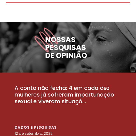
NOSSAS
PESQUISAS
DE OPINIÃO
A conta não fecha: 4 em cada dez
P
la
mulheres já sofreram importunação
a
sexual e viveram situaçõ...
m
DADOS E PESQUISAS
D
12 de setembro, 2022
25