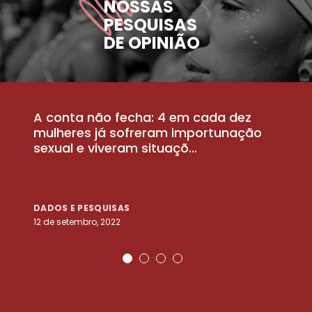
NOSSAS
PESQUISAS
DE OPINIÃO
A conta não fecha: 4 em cada dez
P
la
mulheres já sofreram importunação
a
sexual e viveram situaçõ...
m
DADOS E PESQUISAS
D
12 de setembro, 2022
25