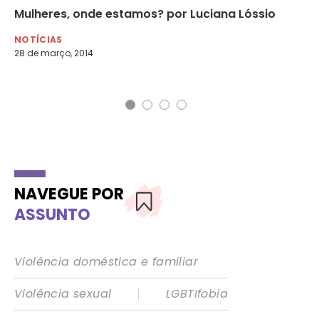
res
Mulheres, onde estamos? por Luciana Lóssio
Pa
at
NOTÍCIAS
28 de março, 2014
NO
18 
NAVEGUE POR
ASSUNTO
Violência doméstica e familiar
|
Violência sexual
LGBTIfobia