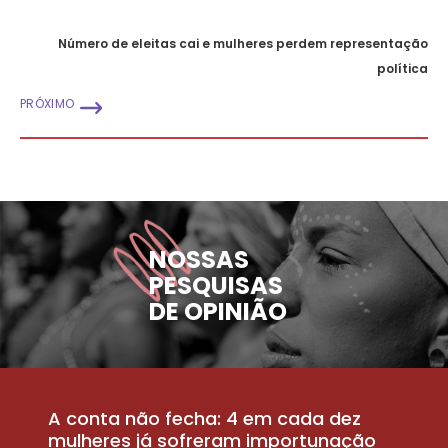
Número de eleitas cai e mulheres perdem representação
política
PRÓXIMO
NOSSAS
PESQUISAS
DE OPINIÃO
A conta não fecha: 4 em cada dez
P
la
mulheres já sofreram importunação
a