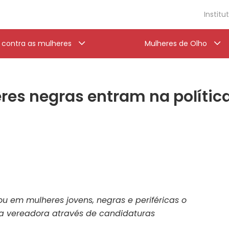
Institu
a contra as mulheres
Mulheres de Olho
eres negras entram na polític
ou em mulheres jovens, negras e periféricas o
da vereadora através de candidaturas