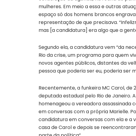
mulheres. Em meio a essa e outras atuaç
espaço só dos homens brancos engravatad
representação de que precisava. “Infeliz
mas [a candidatura] era algo que a gente
Segundo ela, a candidatura vem “da nec
Rio da crise, um programa para quem viv
novos agentes públicos, distantes da velha
pessoa que poderia ser eu, poderia ser 
Recentemente, a funkeira MC Carol, de 
deputada estadual pelo Rio de Janeiro. A
homenageou a vereadora assassinada com
em conversas com a própria Marielle. P
candidatura em conversas com ela e a ve
casa de Carol e depois se reencontrara
parte da política”.