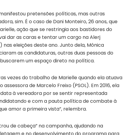
manifestou pretensões políticas, mas outras
ra, sim. É o caso de Dani Monteiro, 26 anos, que
rielle, ação que se restringia aos bastidores do
vai dar as caras e tentar um cargo na Alerj
o) nas eleições deste ano. Junto dela, Mônica
iaram as candidaturas, outras duas pessoas do
buscarem um espaço direto na política.
ras vezes do trabalho de Marielle quando ela atuava
 assessora de Marcelo Freixo (PSOL). Em 2016, ela
data à vereadora por se sentir representada
andidatando e com a pauta política de combate à
 que amor a primeira vista”, relembra.
entrou de cabeça” na campanha, ajudando na
nfletagem e no desenvolvimento do programa para