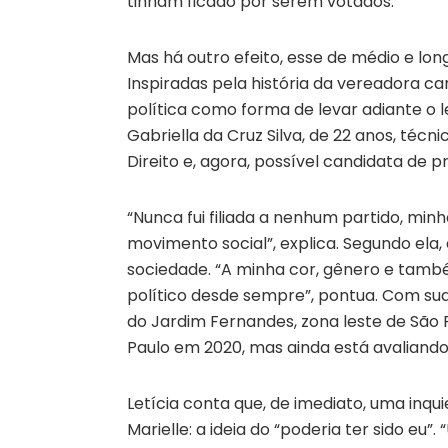
tinham ficado por serem votados.
Mas há outro efeito, esse de médio e long
Inspiradas pela história da vereadora ca
política como forma de levar adiante o le
Gabriella da Cruz Silva, de 22 anos, té
Direito e, agora, possível candidata de p
“Nunca fui filiada a nenhum partido, mi
movimento social”, explica. Segundo ela,
sociedade. “A minha cor, gênero e tam
político desde sempre”, pontua. Com sua
do Jardim Fernandes, zona leste de São 
Paulo em 2020, mas ainda está avaliando 
Letícia conta que, de imediato, uma inqu
Marielle: a ideia do “poderia ter sido eu