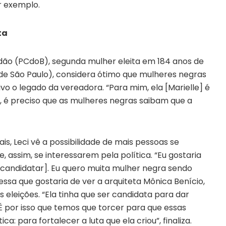
r exemplo.
ta
dão (PCdoB), segunda mulher eleita em 184 anos de
 de São Paulo), considera ótimo que mulheres negras
o o legado da vereadora. “Para mim, ela [Marielle] é
, é preciso que as mulheres negras saibam que a
is, Leci vê a possibilidade de mais pessoas se
, assim, se interessarem pela política. “Eu gostaria
 candidatar]. Eu quero muita mulher negra sendo
essa que gostaria de ver a arquiteta Mônica Benício,
eleições. “Ela tinha que ser candidata para dar
. É por isso que temos que torcer para que essas
a: para fortalecer a luta que ela criou”, finaliza.