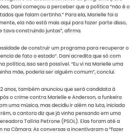
ões, Dani começou a perceber que a política “não é o
os que falam certinho.” Para ela, Marielle foi a
mente, ela não está mais aqui para fazer parte disso,
 tava construindo juntas”, afirma.
essidade de construir um programa para recuperar o
encia de fato o estado”. Dani acredita que só com
 política, isso será possível. “Eu vi na Marielle uma
minha mãe, poderia ser alguém comum”, conclui.
22 anos, também anunciou que será candidata à
pós o crime contra Marielle e Anderson, a funkeira
 uma música, mas decidiu ir além na luta, iniciada
orém, a cantora diz que já vinha pensando em uma
readora Talíria Petrone (PSOL). Elas foram até a
m na Câmara. As conversas a incentivaram a “fazer