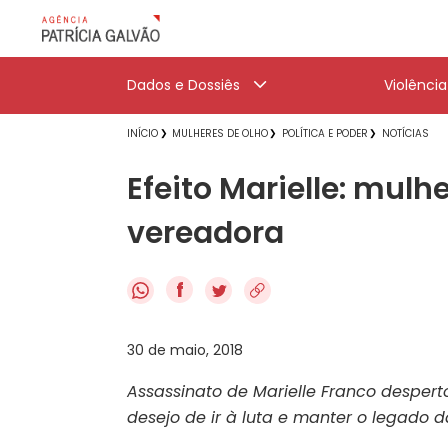
Dados e Dossiês
Violênci
INÍCIO
MULHERES DE OLHO
POLÍTICA E PODER
NOTÍCIAS
Efeito Marielle: mulh
vereadora
f
30 de maio, 2018
Assassinato de Marielle Franco despert
desejo de ir à luta e manter o legado 