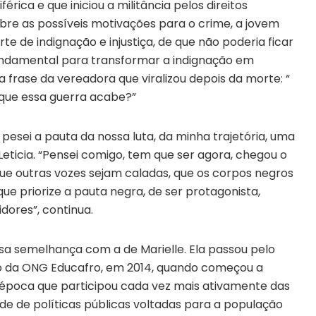
ica e que iniciou a militância pelos direitos
bre as possíveis motivações para o crime, a jovem
te de indignação e injustiça, de que não poderia ficar
 fundamental para transformar a indignação em
 frase da vereadora que viralizou depois da morte: “
que essa guerra acabe?”
 pesei a pauta da nossa luta, da minha trajetória, uma
Leticia. “Pensei comigo, tem que ser agora, chegou o
que outras vozes sejam caladas, que os corpos negros
que priorize a pauta negra, de ser protagonista,
dores”, continua.
iosa semelhança com a de Marielle. Ela passou pelo
eo da ONG Educafro, em 2014, quando começou a
sa época que participou cada vez mais ativamente das
de de políticas públicas voltadas para a população