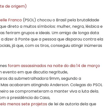
ite de origem)
elle Franco
(PSOL) chocou o Brasil pela brutalidade
ue direto a muitos símbolos: mulher, negra, lésbica e
las feriram grupos e ideais. Um amigo de longa data
 a dizer à Ponte que a pessoa que disparou contra ela
iais, já que, com os tiros, conseguiu atingir inúmeras
omes
foram assassinados na noite do dia 14 de março
m evento em que discutia negritude,
sparos da submetralhadora 9mm, segundo a
le. Mas acabaram atingindo Anderson. Colegas do PSOL
eiro se comprometeram a manter viva a luta dela.
com a presidência da Casa,
elo menos sete projetos
de lei de autoria dela que