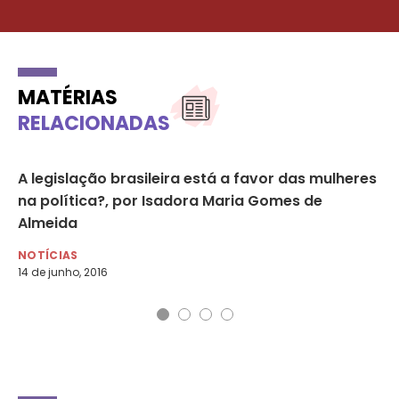
MATÉRIAS
RELACIONADAS
o
A legislação brasileira está a favor das mulheres
ON
na política?, por Isadora Maria Gomes de
co
Almeida
MU
29 
NOTÍCIAS
14 de junho, 2016