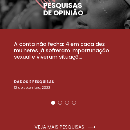
PESQUISAS
DE OPINIÃO
A conta não fecha: 4 em cada dez
P
la
mulheres já sofreram importunação
a
sexual e viveram situaçõ...
m
DADOS E PESQUISAS
D
12 de setembro, 2022
25
VEJA MAIS PESQUISAS