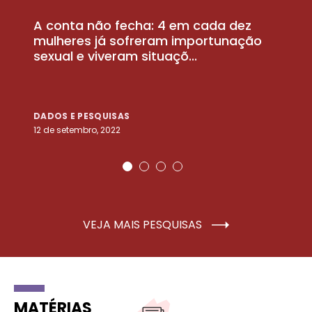
A conta não fecha: 4 em cada dez
P
la
mulheres já sofreram importunação
a
sexual e viveram situaçõ...
m
DADOS E PESQUISAS
D
12 de setembro, 2022
25
VEJA MAIS PESQUISAS
MATÉRIAS