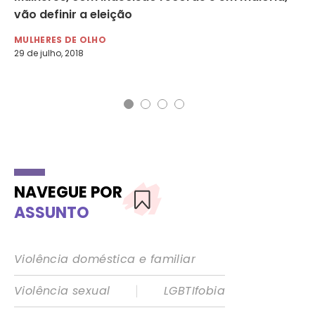
vão definir a eleição
pr
ex
MULHERES DE OLHO
29 de julho, 2018
MU
16 
NAVEGUE POR
ASSUNTO
Violência doméstica e familiar
|
Violência sexual
LGBTIfobia