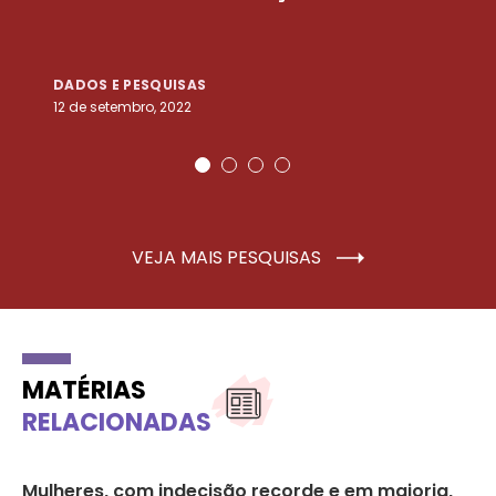
DADOS E PESQUISAS
D
12 de setembro, 2022
25
VEJA MAIS PESQUISAS
MATÉRIAS
RELACIONADAS
ço
Mulheres, com indecisão recorde e em maioria,
Se