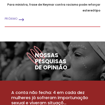
Para ministra, frase de Neymar contra racismo pode reforçar
estereótipo
PRÓXIMO
NOSSAS
PESQUISAS
DE OPINIÃO
A conta não fecha: 4 em cada dez
P
la
mulheres já sofreram importunação
a
sexual e viveram situaçõ...
m