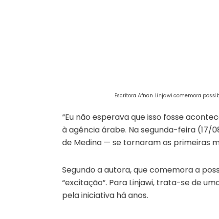
Escritora Afnan Linjawi comemora possib
“Eu não esperava que isso fosse acontece
à agência árabe. Na segunda-feira (17/
de Medina — se tornaram as primeiras mu
Segundo a autora, que comemora a possib
“excitação”. Para Linjawi, trata-se de um
pela iniciativa há anos.