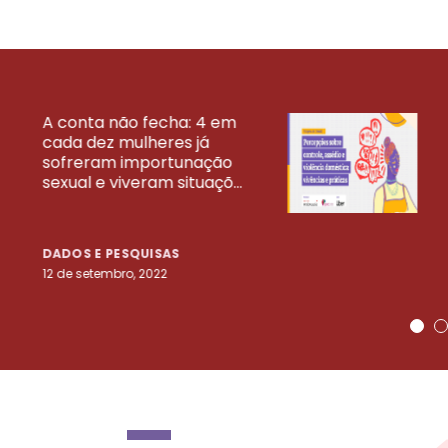
A conta não fecha: 4 em
cada dez mulheres já
VEJA MAIS PESQ
sofreram importunação
sexual e viveram situaçõ...
DADOS E PESQUISAS
12 de setembro, 2022