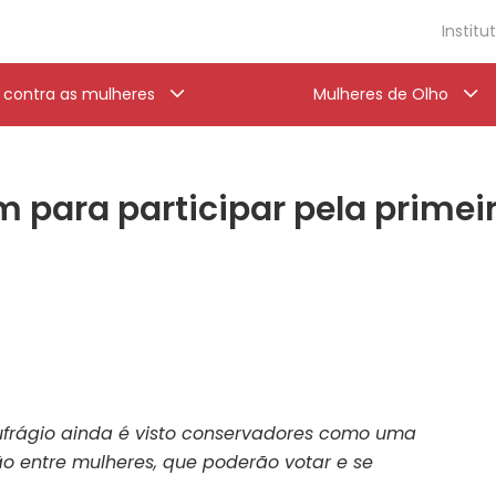
Institu
a contra as mulheres
Mulheres de Olho
m para participar pela primeir
sufrágio ainda é visto conservadores como uma
ção entre mulheres, que poderão votar e se