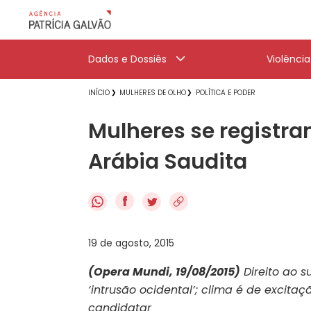
Dados e Dossiês
Violênci
INÍCIO
MULHERES DE OLHO
POLÍTICA E PODER
Mulheres se registra
Arábia Saudita
f
19 de agosto, 2015
(Opera Mundi, 19/08/2015)
Direito ao 
‘intrusão ocidental’; clima é de excita
candidatar