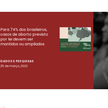
Para 74% dos brasileiros,
30% 
casos de aborto previsto
fora
UISAS
por lei devem ser
mort
mantidos ou ampliados
uma 
tenta
DADOS E PESQUISAS
DADO
25 de março, 2022
23 de