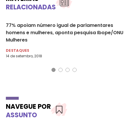
RELACIONADAS
is
77% apoiam número igual de parlamentares
Há
homens e mulheres, aponta pesquisa Ibope/ONU
Pe
Mulheres
DE
15 
DESTAQUES
14 de setembro, 2018
NAVEGUE POR
ASSUNTO