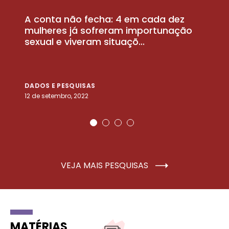
A conta não fecha: 4 em cada dez
P
la
mulheres já sofreram importunação
a
sexual e viveram situaçõ...
m
DADOS E PESQUISAS
D
12 de setembro, 2022
25
VEJA MAIS PESQUISAS
MATÉRIAS