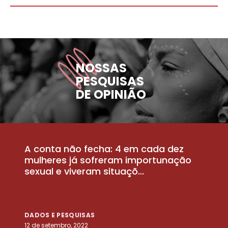
NOSSAS
PESQUISAS
DE OPINIÃO
A conta não fecha: 4 em cada dez
P
la
mulheres já sofreram importunação
a
sexual e viveram situaçõ...
m
DADOS E PESQUISAS
D
12 de setembro, 2022
25