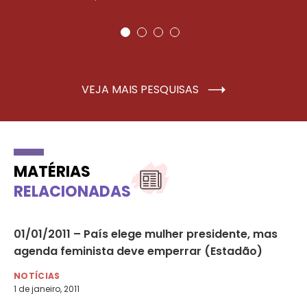
VEJA MAIS PESQUISAS
MATÉRIAS
RELACIONADAS
01/01/2011 – País elege mulher presidente, mas
16
agenda feminista deve emperrar (Estadão)
(F
NOTÍCIAS
NO
1 de janeiro, 2011
17 