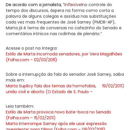
De acordo com a jornalista, “
inflexível
no controle do
tempo dos discursos, áspera na forma como corta a
palavra de alguns colegas e assídua nas substituições
cada vez mais frequentes de José Sarney (PMDB-AP),
Marta já é tema de conversas no cafezinho do Senado e
comentários irônicos nas rodinhas de plenário.”
Acesse o post na íntegra:
Estilo de Marta incomoda senadores, por Vera Magalhães
(Folha.com – 02/03/2011)
Sobre a interrupção da fala do senador José Sarney, saiba
mais em:
Marta Suplicy fala dos temas da homofobia,
19/02/2011
)
união civil e aborto (O Estado de S. Paulo –
Leia também:
Estilo de Marta provoca novo bate-boca no Senado
(Folha.com – 15/02/2011)
Marta interrompe Sarney após ele usar expressão
‘presidente’ para Dilma (Folha.com – 08/02/2011)