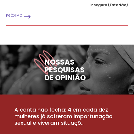
inseguro (Estadão)
PRÓXIMO
NOSSAS
PESQUISAS
DE OPINIÃO
A conta não fecha: 4 em cada dez
P
la
mulheres já sofreram importunação
a
sexual e viveram situaçõ...
m