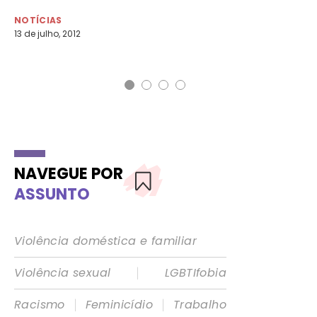
NOTÍCIAS
NO
13 de julho, 2012
3 d
NAVEGUE POR
ASSUNTO
Violência doméstica e familiar
|
Violência sexual
LGBTIfobia
|
|
Racismo
Feminicídio
Trabalho