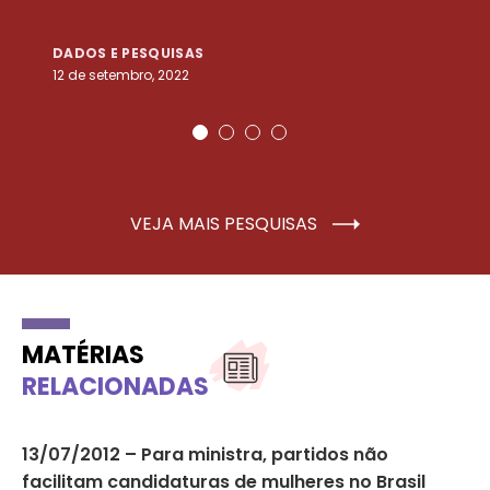
DADOS E PESQUISAS
D
12 de setembro, 2022
25
VEJA MAIS PESQUISAS
MATÉRIAS
RELACIONADAS
13/07/2012 – Para ministra, partidos não
Mu
facilitam candidaturas de mulheres no Brasil
bo