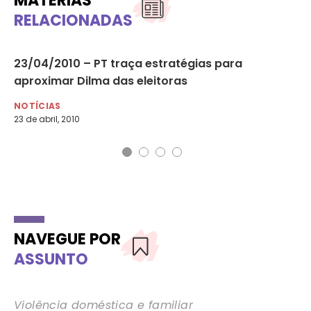
MATÉRIAS
RELACIONADAS
ço
23/04/2010 – PT traça estratégias para
08
aproximar Dilma das eleitoras
Co
NOTÍCIAS
NO
23 de abril, 2010
9 d
NAVEGUE POR
ASSUNTO
Violência doméstica e familiar