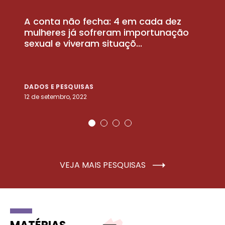
A conta não fecha: 4 em cada dez
P
la
mulheres já sofreram importunação
a
sexual e viveram situaçõ...
m
DADOS E PESQUISAS
D
12 de setembro, 2022
25
VEJA MAIS PESQUISAS