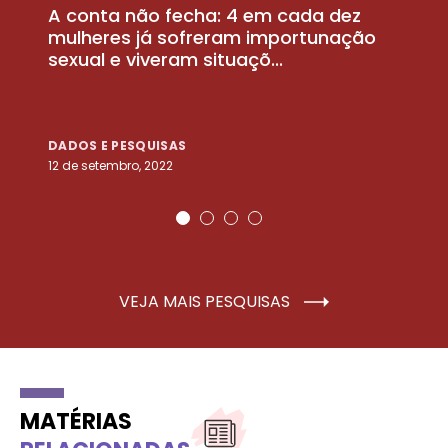
A conta não fecha: 4 em cada dez
P
la
mulheres já sofreram importunação
a
sexual e viveram situaçõ...
m
DADOS E PESQUISAS
D
12 de setembro, 2022
25
VEJA MAIS PESQUISAS
MATÉRIAS