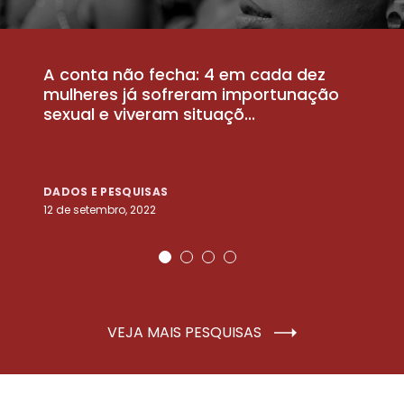
A conta não fecha: 4 em cada dez
P
la
mulheres já sofreram importunação
a
sexual e viveram situaçõ...
m
DADOS E PESQUISAS
D
12 de setembro, 2022
25
VEJA MAIS PESQUISAS