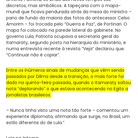
discretos, mas simbólicos. A tapeçaria com o mapa-
mundi que ficava pendurada atrás da mesa do ministro –
pano de fundo da maioria das fotos do antecessor Celso
Amorim – foi trocada pelo “Guerra e Paz”, de Portinari. O
mapa foi colocado na parede lateral do gabinete. No
governo Lula, Patriota ocupava a secretaria geral do
Itamaraty, segundo posto na hierarquia do ministério, e
numa entrevista recente à revista “Veja” declarou que:
“Continuar não é copiar”.
Entre os inúmeros sinais de mudanças que vêm sendo
passados por Dilma desde a transição, o mais forte foi
dado na quinta-feira passada, quando o Itamaraty soltou
nota “deplorando” o que estava acontecendo no Egito a
jornalistas brasileiros.
– Nunca tinha visto uma nota tão forte – comentou um
experiente diplomata, afirmando que surge, no Brasil, um
estilo diferente do de Lula.”
Leia na íntegra: