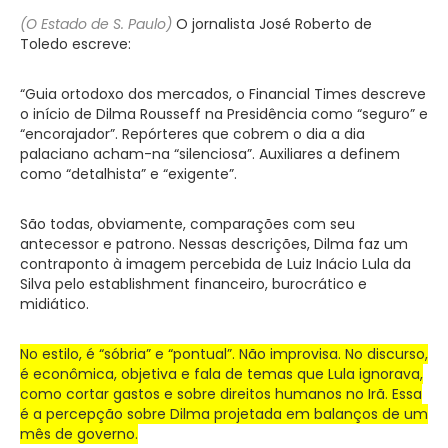
(O Estado de S. Paulo)
O jornalista José Roberto de
Toledo escreve:
“
Guia ortodoxo dos mercados, o Financial Times descreve
o início de Dilma Rousseff na Presidência como “seguro” e
“encorajador”. Repórteres que cobrem o dia a dia
palaciano acham-na “silenciosa”. Auxiliares a definem
como “detalhista” e “exigente”.
São todas, obviamente, comparações com seu
antecessor e patrono. Nessas descrições, Dilma faz um
contraponto à imagem percebida de Luiz Inácio Lula da
Silva pelo establishment financeiro, burocrático e
midiático.
No estilo, é “sóbria” e “pontual”. Não improvisa. No discurso,
é econômica, objetiva e fala de temas que Lula ignorava,
como cortar gastos e sobre direitos humanos no Irã. Essa
é a percepção sobre Dilma projetada em balanços de um
mês de governo.