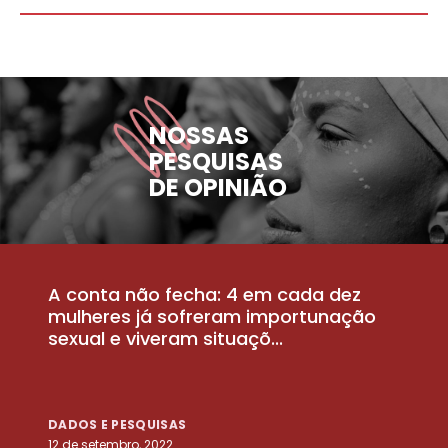
NOSSAS
PESQUISAS
DE OPINIÃO
A conta não fecha: 4 em cada dez
P
la
mulheres já sofreram importunação
a
sexual e viveram situaçõ...
m
DADOS E PESQUISAS
D
12 de setembro, 2022
25