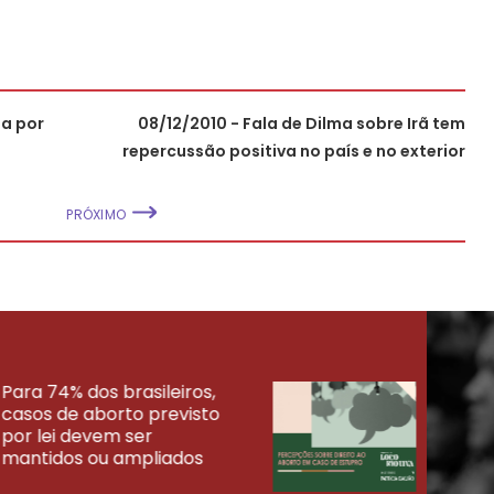
za por
08/12/2010 - Fala de Dilma sobre Irã tem
repercussão positiva no país e no exterior
PRÓXIMO
Para 74% dos brasileiros,
30% 
casos de aborto previsto
fora
UISAS
por lei devem ser
mort
mantidos ou ampliados
uma 
tenta