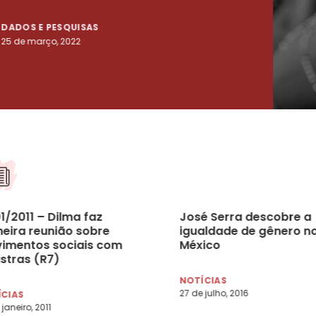
DADOS E PESQUISAS
DADO
25 de março, 2022
23 de
1/2011 – Dilma faz
José Serra descobre a
meira reunião sobre
igualdade de gênero n
imentos sociais com
México
istras (R7)
NOTÍCIAS
27 de julho, 2016
ÍCIAS
janeiro, 2011