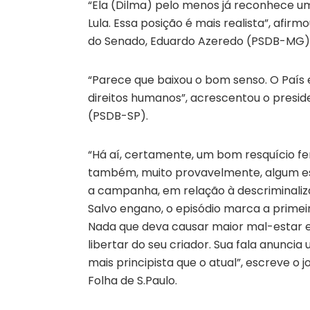
“Ela (Dilma) pelo menos já reconhece u
Lula. Essa posição é mais realista”, afir
do Senado, Eduardo Azeredo (PSDB-MG)
“Parece que baixou o bom senso. O País 
direitos humanos”, acrescentou o pres
(PSDB-SP).
“Há aí, certamente, um bom resquício fe
também, muito provavelmente, algum es
a campanha, em relação à descriminaliz
Salvo engano, o episódio marca a primeir
Nada que deva causar maior mal-estar en
libertar do seu criador. Sua fala anun
mais principista que o atual”, escreve o 
Folha de S.Paulo.