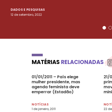
DADOS E PESQUISAS
12 de setembro, 2022
MATÉRIAS
RELACIONADAS
01/01/2011 – País elege
21/0
mulher presidente, mas
pri
agenda feminista deve
mov
emperrar (Estadão)
min
NOTÍCIAS
NOT
1 de janeiro, 2011
22 de 