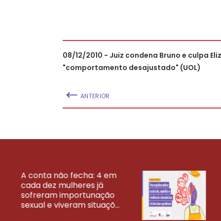
08/12/2010 - Juiz condena Bruno e culpa Eli
"comportamento desajustado" (UOL)
ANTERIOR
A conta não fecha: 4 em
cada dez mulheres já
VEJA MAIS PESQ
sofreram importunação
sexual e viveram situaçõ...