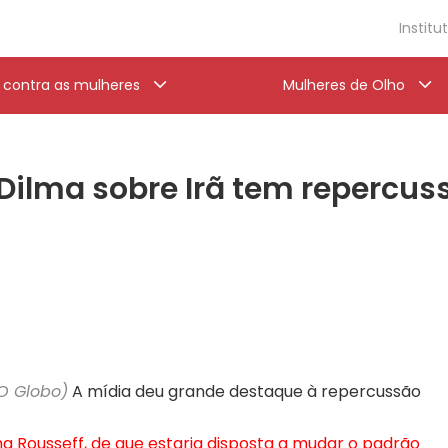
Institu
a contra as mulheres
Mulheres de Olho
 Dilma sobre Irã tem repercuss
/O Globo)
A mídia deu grande destaque à repercussão
ma Rousseff, de que estaria disposta a mudar o padrão