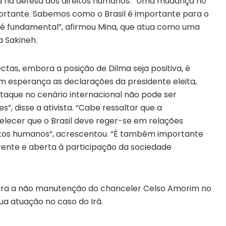
ra na defesa dos direitos humanos. “Uma mudança no
portante. Sabemos como o Brasil é importante para o
ado é fundamental”, afirmou Mina, que atua como uma
 Sakineh.
ctas, embora a posição de Dilma seja positiva, é
m esperança as declarações da presidente eleita,
staque no cenário internacional não pode ser
”, disse a ativista. “Cabe ressaltar que a
belecer que o Brasil deve reger-se em relações
eitos humanos”, acrescentou. “É também importante
arente e aberta à participação da sociedade
para a não manutenção do chanceler Celso Amorim no
sua atuação no caso do Irã.