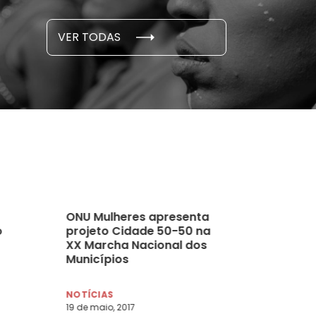
S E PESQUISAS
DADOS E P
VER TODAS
 novembro, 2021
15 de outubro
ONU Mulheres apresenta
o
projeto Cidade 50-50 na
XX Marcha Nacional dos
Municípios
NOTÍCIAS
19 de maio, 2017