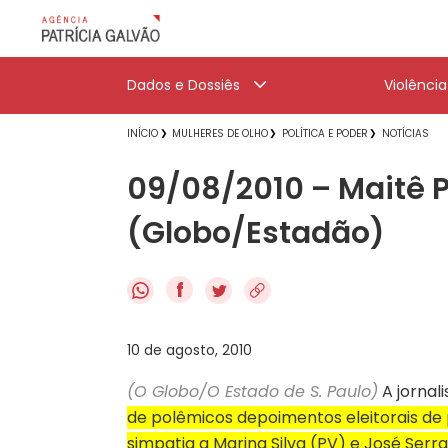
Dados e Dossiês
Violênci
INÍCIO
MULHERES DE OLHO
POLÍTICA E PODER
NOTÍCIAS
09/08/2010 – Maitê P
(Globo/Estadão)
f
10 de agosto, 2010
(O Globo/O Estado de S. Paulo)
A jornal
de polêmicos depoimentos eleitorais de 
simpatia a Marina Silva (PV) e José Serra