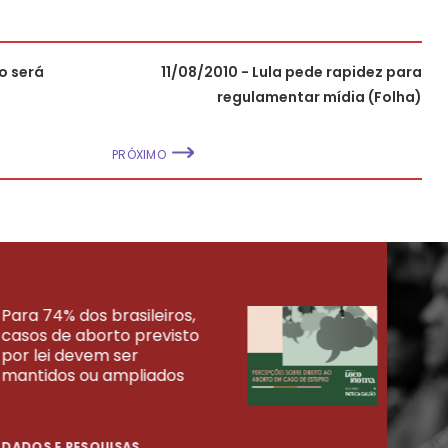
o será
11/08/2010 - Lula pede rapidez para
regulamentar mídia (Folha)
PRÓXIMO
Para 74% dos brasileiros,
30% 
casos de aborto previsto
fora
UISAS
por lei devem ser
mort
mantidos ou ampliados
uma 
tenta
DADOS E PESQUISAS
DADO