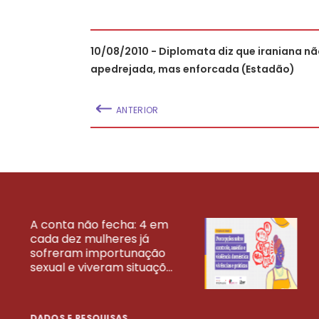
10/08/2010 - Diplomata diz que iraniana nã
apedrejada, mas enforcada (Estadão)
ANTERIOR
A conta não fecha: 4 em
cada dez mulheres já
VEJA MAIS PESQ
sofreram importunação
sexual e viveram situaçõ...
DADOS E PESQUISAS