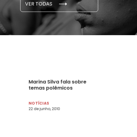
VER TODAS
 novembro, 2021
15 de outubro
Marina Silva fala sobre
temas polêmicos
NOTÍCIAS
22 de junho, 2010