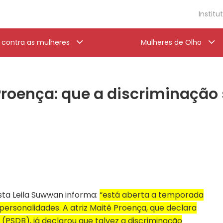
Institu
a contra as mulheres
Mulheres de Olho
roença: que a discriminação 
ista Leila Suwwan informa:
“está aberta a temporada
personalidades. A atriz Maitê Proença, que declara
 (PSDB), já declarou que talvez a discriminação