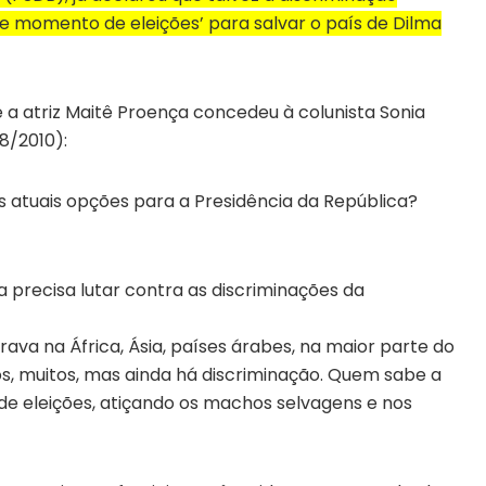
e momento de eleições’ para salvar o país de Dilma
e a atriz Maitê Proença concedeu à colunista Sonia
8/2010):
s atuais opções para a Presidência da República?
a precisa lutar contra as discriminações da
ava na África, Ásia, países árabes, na maior parte do
s, muitos, mas ainda há discriminação. Quem sabe a
e eleições, atiçando os machos selvagens e nos