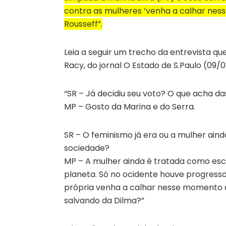
contra as mulheres ‘venha a calhar ness
Rousseff”.
Leia a seguir um trecho da entrevista qu
Racy, do jornal O Estado de S.Paulo (09/0
“SR – Já decidiu seu voto? O que acha da
MP – Gosto da Marina e do Serra.
SR – O feminismo já era ou a mulher aind
sociedade?
MP – A mulher ainda é tratada como escr
planeta. Só no ocidente houve progresso
própria venha a calhar nesse momento d
salvando da Dilma?”