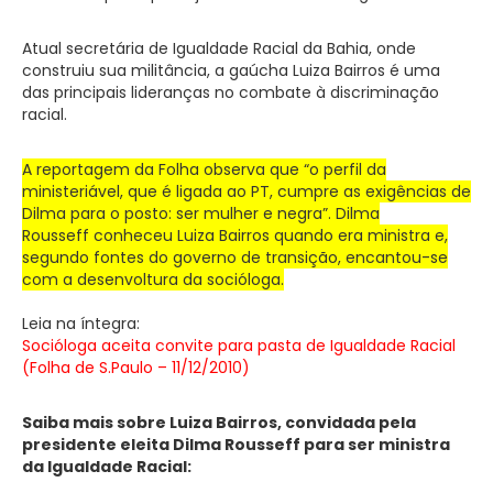
Atual secretária de Igualdade Racial da Bahia, onde
construiu sua militância, a gaúcha Luiza Bairros é uma
das principais lideranças no combate à discriminação
racial.
A reportagem da Folha observa que “o perfil da
ministeriável, que é ligada ao PT, cumpre as exigências de
Dilma para o posto: ser mulher e negra”.
Dilma
Rousseff conheceu Luiza Bairros quando era ministra e,
segundo fontes do governo de transição, encantou-se
com a desenvoltura da socióloga.
Leia na íntegra:
Socióloga aceita convite para pasta de Igualdade Racial
(Folha de S.Paulo – 11/12/2010)
Saiba mais sobre Luiza Bairros, convidada pela
presidente eleita Dilma Rousseff para ser ministra
da Igualdade Racial: