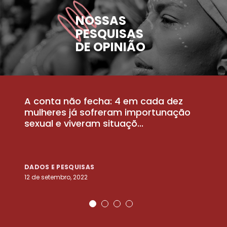
NOSSAS
PESQUISAS
DE OPINIÃO
A conta não fecha: 4 em cada dez
P
la
mulheres já sofreram importunação
a
sexual e viveram situaçõ...
m
DADOS E PESQUISAS
D
12 de setembro, 2022
25