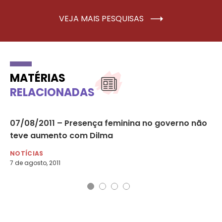
VEJA MAIS PESQUISAS
MATÉRIAS
RELACIONADAS
do
07/08/2011 – Presença feminina no governo não
27
teve aumento com Dilma
se
NOTÍCIAS
NO
7 de agosto, 2011
27 