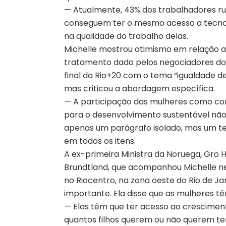
— Atualmente, 43% dos trabalhadores rur
conseguem ter o mesmo acesso a tecnolo
na qualidade do trabalho delas.
Michelle mostrou otimismo em relação 
tratamento dado pelos negociadores d
final da Rio+20 com o tema “igualdade d
mas criticou a abordagem específica.
— A participação das mulheres como con
para o desenvolvimento sustentável não
apenas um parágrafo isolado, mas um t
em todos os itens.
A ex-primeira Ministra da Noruega, Gro 
Brundtland, que acompanhou Michelle 
no Riocentro, na zona oeste do Rio de J
importante. Ela disse que as mulheres t
— Elas têm que ter acesso ao cresciment
quantos filhos querem ou não querem ter