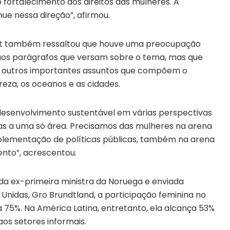
 fortalecimento dos direitos das mulheres. A
e nessa direção”, afirmou.
elet também ressaltou que houve uma preocupação
 aos parágrafos que versam sobre o tema, mas que
 de outros importantes assuntos que compõem o
za, os oceanos e as cidades.
esenvolvimento sustentável em várias perspectivas
tas a uma só área. Precisamos das mulheres na arena
implementação de políticas públicas, também na arena
nto”, acrescentou.
da ex-primeira ministra da Noruega e enviada
Unidas, Gro Brundtland, a participação feminina no
75%. Na América Latina, entretanto, ela alcança 53%
os setores informais.