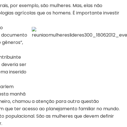
ais, por exemplo, são mulheres. Mas, elas não
gias agrícolas que os homens. É importante investir
ao
o documento
e gêneros”,
tribuinte
 deveria ser
ema inserido
Harlem
nesta manhã
aneiro, chamou a atenção para outra questão
êm que ter acesso ao planejamento familiar no mundo.
o populacional. São as mulheres que devem definir
.