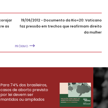
corajar
19/06/2012 - Documento da Rio+20: Vaticano
re as
faz pressão em trechos que reafirmam direito
da mulher
PRÓXIMO
Para 74% dos brasileiros,
30% 
casos de aborto previsto
fora
UISAS
por lei devem ser
mort
mantidos ou ampliados
uma 
tenta