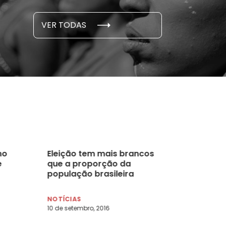
S E PESQUISAS
DADOS E P
VER TODAS
 novembro, 2021
15 de outubro
no
Eleição tem mais brancos
e
que a proporção da
população brasileira
NOTÍCIAS
10 de setembro, 2016