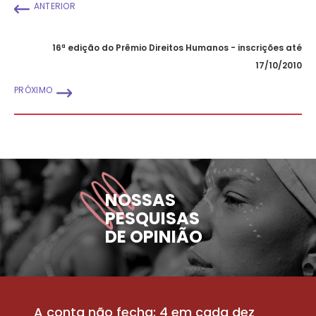
ANTERIOR
16ª edição do Prêmio Direitos Humanos - inscrições até
17/10/2010
PRÓXIMO
NOSSAS
PESQUISAS
DE OPINIÃO
A conta não fecha: 4 em cada dez
P