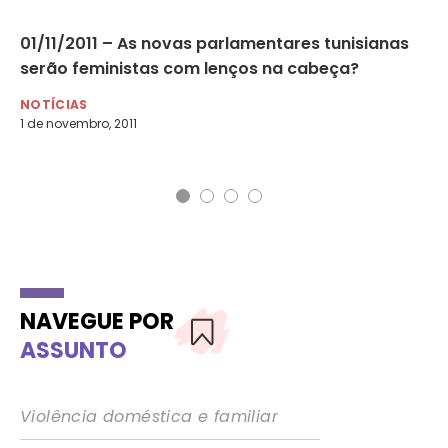
01/11/2011 – As novas parlamentares tunisianas
22
serão feministas com lenços na cabeça?
vo
ga
NOTÍCIAS
1 de novembro, 2011
NO
22 
NAVEGUE POR
ASSUNTO
Violência doméstica e familiar