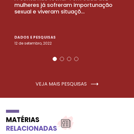
la
mulheres já sofreram importunação
a
sexual e viveram situaçõ...
m
DADOS E PESQUISAS
D
12 de setembro, 2022
25
VEJA MAIS PESQUISAS
MATÉRIAS
RELACIONADAS