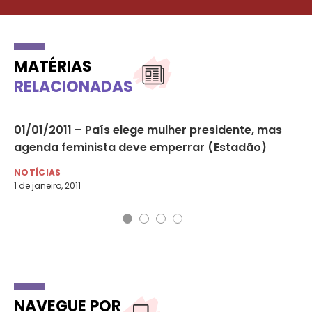
MATÉRIAS
RELACIONADAS
01/01/2011 – País elege mulher presidente, mas
21
agenda feminista deve emperrar (Estadão)
mo
NOTÍCIAS
NO
1 de janeiro, 2011
22 
NAVEGUE POR