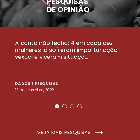
PESQUISAS
DE OPINIÃO
A conta não fecha: 4 em cada dez
P
la
mulheres já sofreram importunação
a
sexual e viveram situaçõ...
m
DADOS E PESQUISAS
D
12 de setembro, 2022
25
VEJA MAIS PESQUISAS