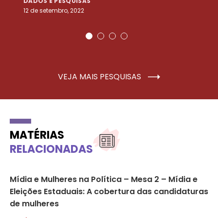
DADOS E PESQUISAS
D
12 de setembro, 2022
25
VEJA MAIS PESQUISAS
MATÉRIAS
RELACIONADAS
ira
Mídia e Mulheres na Política – Mesa 2 – Mídia e
23
Eleições Estaduais: A cobertura das candidaturas
mu
de mulheres
NO