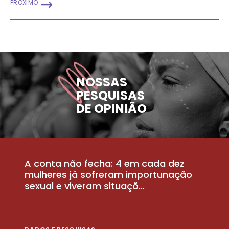
PRÓXIMO
NOSSAS
PESQUISAS
DE OPINIÃO
A conta não fecha: 4 em cada dez
P
la
mulheres já sofreram importunação
a
sexual e viveram situaçõ...
m