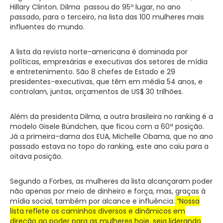
Hillary Clinton. Dilma passou do 95º lugar, no ano
passado, para o terceiro, na lista das 100 mulheres mais
influentes do mundo.
A lista da revista norte-americana é dominada por
políticas, empresárias e executivas dos setores de mídia
e entretenimento. São 8 chefes de Estado e 29
presidentes-executivas, que têm em média 54 anos, e
controlam, juntas, orçamentos de US$ 30 trilhões.
Além da presidenta Dilma, a outra brasileira no ranking é a
modelo Gisele Bündchen, que ficou com a 60ª posição.
Já a primeira-dama dos EUA, Michelle Obama, que no ano
passado estava no topo do ranking, este ano caiu para a
oitava posição.
Segundo a Forbes, as mulheres da lista alcançaram poder
não apenas por meio de dinheiro e força, mas, graças à
mídia social, também por alcance e influência.
“Nossa
lista reflete os caminhos diversos e dinâmicos em
direção ao poder para as mulheres hoje, seja liderando