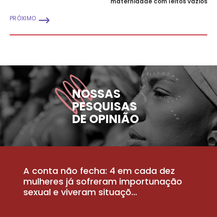
maternidade com leitos vazios
PRÓXIMO
NOSSAS
PESQUISAS
DE OPINIÃO
A conta não fecha: 4 em cada dez
P
la
mulheres já sofreram importunação
a
sexual e viveram situaçõ...
m