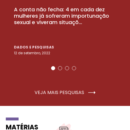
A conta não fecha: 4 em cada dez
P
la
mulheres já sofreram importunação
a
sexual e viveram situaçõ...
m
DADOS E PESQUISAS
D
12 de setembro, 2022
25
VEJA MAIS PESQUISAS
MATÉRIAS