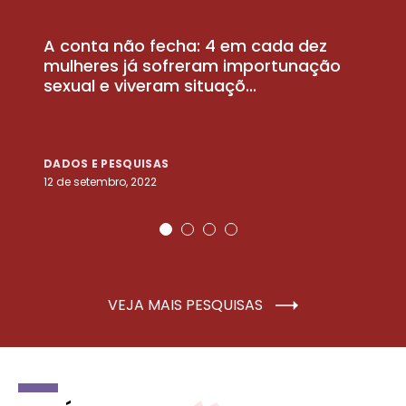
A conta não fecha: 4 em cada dez
P
la
mulheres já sofreram importunação
a
sexual e viveram situaçõ...
m
DADOS E PESQUISAS
D
12 de setembro, 2022
25
VEJA MAIS PESQUISAS