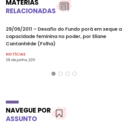
MATÉRIAS
RELACIONADAS
29/06/2011 – Desafio do Fundo porá em xeque a
24
capacidade feminina no poder, por Eliane
Me
Cantanhêde (Folha)
NO
24 
NOTÍCIAS
29 de junho, 2011
NAVEGUE POR
ASSUNTO