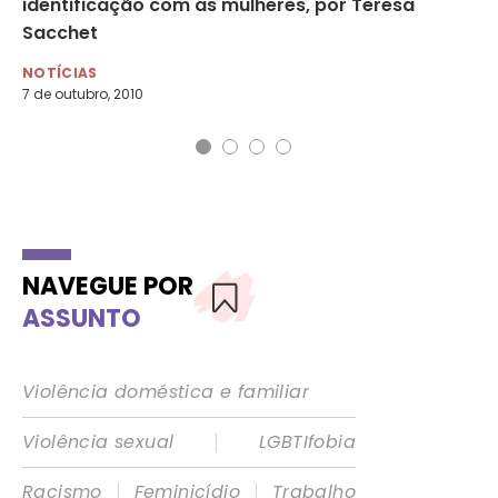
identificação com as mulheres, por Teresa
ce
Sacchet
NO
2 d
NOTÍCIAS
7 de outubro, 2010
NAVEGUE POR
ASSUNTO
Violência doméstica e familiar
|
Violência sexual
LGBTIfobia
|
|
Racismo
Feminicídio
Trabalho