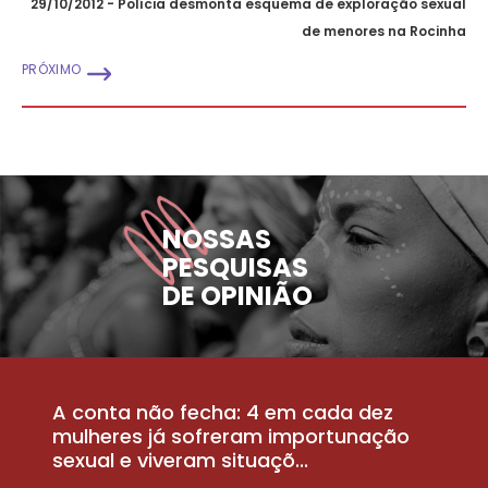
29/10/2012 - Polícia desmonta esquema de exploração sexual
de menores na Rocinha
PRÓXIMO
NOSSAS
PESQUISAS
DE OPINIÃO
A conta não fecha: 4 em cada dez
P
la
mulheres já sofreram importunação
a
sexual e viveram situaçõ...
m