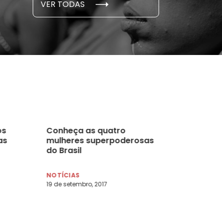
VER TODAS
 novembro, 2021
15 de outubro
os
Conheça as quatro
as
mulheres superpoderosas
do Brasil
NOTÍCIAS
19 de setembro, 2017