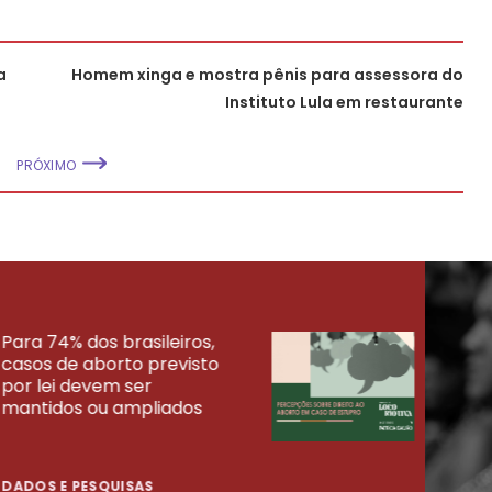
a
Homem xinga e mostra pênis para assessora do
Instituto Lula em restaurante
PRÓXIMO
Para 74% dos brasileiros,
30% 
casos de aborto previsto
fora
UISAS
por lei devem ser
mort
mantidos ou ampliados
uma 
tenta
DADOS E PESQUISAS
DADO