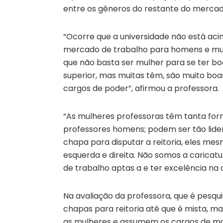
entre os gêneros do restante do mercad
“Ocorre que a universidade não está aci
mercado de trabalho para homens e mu
que não basta ser mulher para se ter bo
superior, mas muitas têm, são muito boas
cargos de poder”, afirmou a professora.
“As mulheres professoras têm tanta fo
professores homens; podem ser tão lide
chapa para disputar a reitoria, eles m
esquerda e direita. Não somos a caricat
de trabalho aptas a e ter excelência na 
Na avaliação da professora, que é pesqu
chapas para reitoria até que é mista, m
as mulheres e assumem os cargos de m