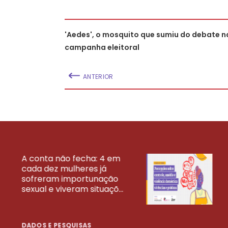
'Aedes', o mosquito que sumiu do debate n
campanha eleitoral
ANTERIOR
A conta não fecha: 4 em
cada dez mulheres já
VEJA MAIS PESQ
sofreram importunação
sexual e viveram situaçõ...
DADOS E PESQUISAS