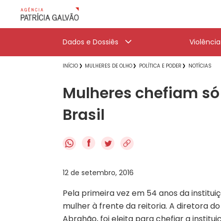
Dados e Dossiês
Violênci
INÍCIO
MULHERES DE OLHO
POLÍTICA E PODER
NOTÍCIAS
Mulheres chefiam só 
Brasil
f
12 de setembro, 2016
Pela primeira vez em 54 anos da institui
mulher à frente da reitoria. A diretora do
Abrahão, foi eleita para chefiar a insti