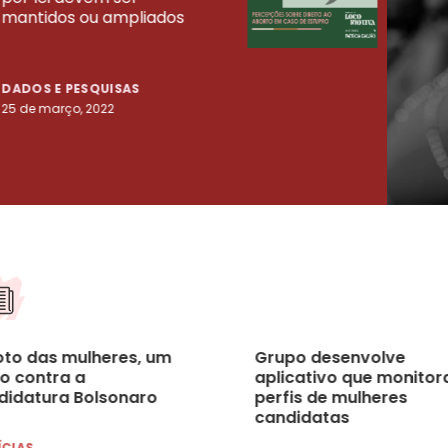
mantidos ou ampliados
uma 
tenta
DADOS E PESQUISAS
DADO
25 de março, 2022
23 de
oto das mulheres, um
Grupo desenvolve
o contra a
aplicativo que monitor
didatura Bolsonaro
perfis de mulheres
candidatas
ÍCIAS