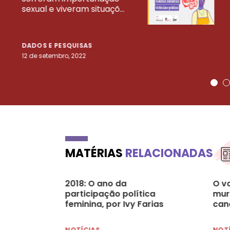
sexual e viveram situaçõ...
DADOS E PESQUISAS
12 de setembro, 2022
MATÉRIAS
RELACIONADAS
2018: O ano da
O v
participação política
mur
feminina, por Ivy Farias
can
NOTÍCIAS
NOT