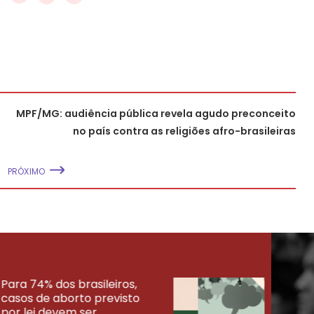
MPF/MG: audiência pública revela agudo preconceito
no país contra as religiões afro-brasileiras
PRÓXIMO
Para 74% dos brasileiros,
30% 
casos de aborto previsto
fora
UISAS
por lei devem ser
mort