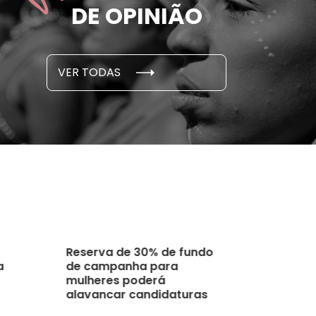
DE OPINIÃO
em cada 6 já sofreu
cidade
...
S E PESQUISAS
DADOS E P
VER TODAS
 novembro, 2021
15 de outubro
Reserva de 30% de fundo
a
de campanha para
mulheres poderá
alavancar candidaturas
femininas, avaliam