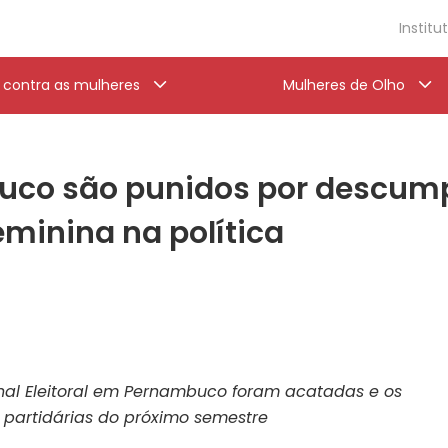
Institu
a contra as mulheres
Mulheres de Olho
uco são punidos por descump
eminina na política
nal Eleitoral em Pernambuco foram acatadas e os
 partidárias do próximo semestre