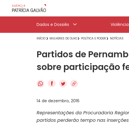
Dados e Dossiês
Violênci
INÍCIO
MULHERES DE OLHO
POLÍTICA E PODER
NOTÍCIAS
Partidos de Pernamb
sobre participação f
f
14 de dezembro, 2016
Representações da Procuradoria Regio
partidos perderão tempo nas inserções