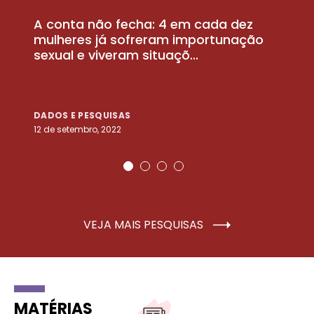
A conta não fecha: 4 em cada dez
P
la
mulheres já sofreram importunação
a
sexual e viveram situaçõ...
m
DADOS E PESQUISAS
D
12 de setembro, 2022
25
VEJA MAIS PESQUISAS
MATÉRIAS