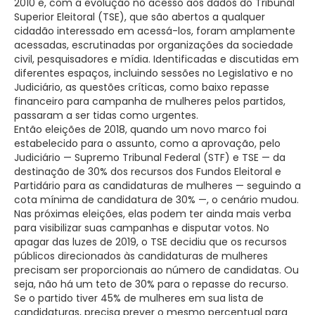
2010 e, com a evolução no acesso aos dados do Tribunal
Superior Eleitoral (TSE), que são abertos a qualquer
cidadão interessado em acessá-los, foram amplamente
acessadas, escrutinadas por organizações da sociedade
civil, pesquisadores e mídia. Identificadas e discutidas em
diferentes espaços, incluindo sessões no Legislativo e no
Judiciário, as questões críticas, como baixo repasse
financeiro para campanha de mulheres pelos partidos,
passaram a ser tidas como urgentes.
Então eleições de 2018, quando um novo marco foi
estabelecido para o assunto, como a aprovação, pelo
Judiciário — Supremo Tribunal Federal (STF) e TSE — da
destinação de 30% dos recursos dos Fundos Eleitoral e
Partidário para as candidaturas de mulheres — seguindo a
cota mínima de candidatura de 30% —, o cenário mudou.
Nas próximas eleições, elas podem ter ainda mais verba
para visibilizar suas campanhas e disputar votos. No
apagar das luzes de 2019, o TSE decidiu que os recursos
públicos direcionados às candidaturas de mulheres
precisam ser proporcionais ao número de candidatas. Ou
seja, não há um teto de 30% para o repasse do recurso.
Se o partido tiver 45% de mulheres em sua lista de
candidaturas, precisa prever o mesmo percentual para