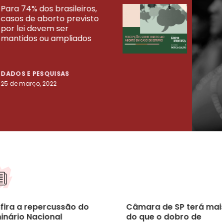
Para 74% dos brasileiros,
30% 
casos de aborto previsto
fora
UISAS
por lei devem ser
mort
mantidos ou ampliados
uma 
tenta
DADOS E PESQUISAS
DADO
25 de março, 2022
23 de
fira a repercussão do
Câmara de SP terá mai
inário Nacional
do que o dobro de