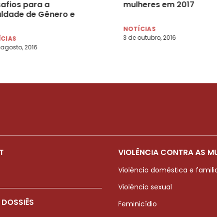
safios para a
mulheres em 2017
aldade de Gênero e
a nas Eleições
NOTÍCIAS
cipais de 2016’ na
3 de outubro, 2016
ÍCIAS
ia
 agosto, 2016
T
VIOLÊNCIA CONTRA AS M
Violência doméstica e famili
Violência sexual
 DOSSIÊS
Feminicídio