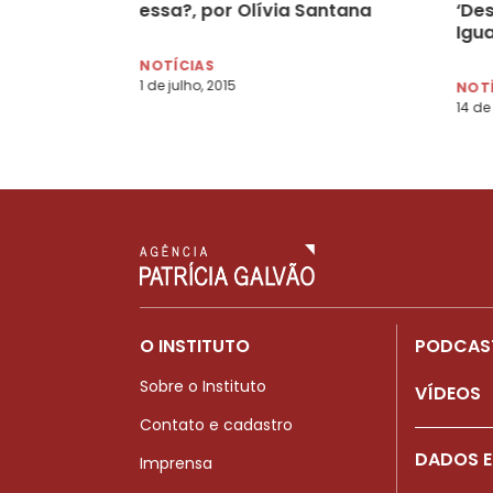
essa?, por Olívia Santana
‘De
Igu
Raç
NOTÍCIAS
Muni
1 de julho, 2015
NOT
míd
14 de
O INSTITUTO
PODCAS
Sobre o Instituto
VÍDEOS
Contato e cadastro
DADOS E
Imprensa