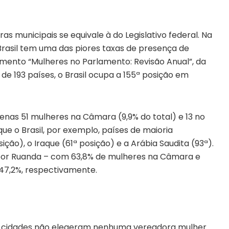
s municipais se equivale à do Legislativo federal. Na
rasil tem uma das piores taxas de presença de
ento “Mulheres no Parlamento: Revisão Anual”, da
 de 193 países, o Brasil ocupa a 155ª posição em
enas 51 mulheres na Câmara (9,9% do total) e 13 no
ue o Brasil, por exemplo, países de maioria
ão), o Iraque (61ª posição) e a Arábia Saudita (93ª).
por Ruanda – com 63,8% de mulheres na Câmara e
 47,2%, respectivamente.
13 cidades não elegeram nenhuma vereadora mulher.