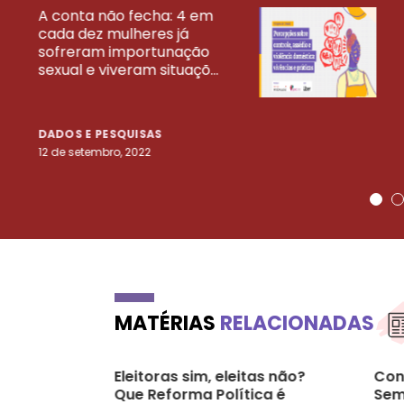
A conta não fecha: 4 em
cada dez mulheres já
VEJA MAIS PESQ
sofreram importunação
sexual e viveram situaçõ...
DADOS E PESQUISAS
12 de setembro, 2022
MATÉRIAS
RELACIONADAS
Eleitoras sim, eleitas não?
Con
Que Reforma Política é
Sem