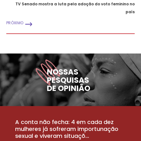
TV Senado mostra a luta pela adoção do voto feminino no
país
PRÓXIMO
NOSSAS
PESQUISAS
DE OPINIÃO
A conta não fecha: 4 em cada dez
P
la
mulheres já sofreram importunação
a
sexual e viveram situaçõ...
m