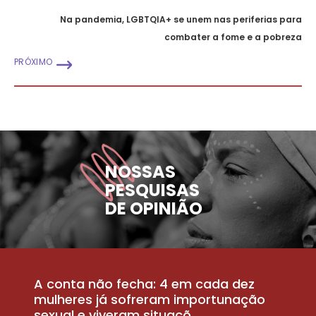
Na pandemia, LGBTQIA+ se unem nas periferias para
combater a fome e a pobreza
PRÓXIMO
NOSSAS
PESQUISAS
DE OPINIÃO
A conta não fecha: 4 em cada dez
P
la
mulheres já sofreram importunação
a
sexual e viveram situaçõ...
m