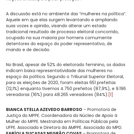
A discussão está no ambiente das “mulheres na política”.
Aquele em que elas surgem levantando e ampliando
suas vozes e opinião, visando alterar um estado
tradicional resultado de processo eleitoral concorrido,
ocupado na sua maioria por homens comumente
detentores do espaço do poder representativo, de
mando e de decisão.
No Brasil, apesar de 52% do eleitorado feminino, os dados
indicam baixa representatividade das mulheres no
espaço da política. Segundo o Tribunal Superior Eleitoral,
para as eleições de 2020, foram eleitas 651 prefeitas
(12,1%) enquanto tivemos 4.750 prefeitos (87,9%), e 9.196
vereadoras (16%) para 48.265 vereadores (84%).
[1]
BIANCA STELLA AZEVEDO BARROSO
– Promotora de
Justiça do MPPE. Coordenadora do Núcleo de Apoio à
Mulher do MPPE. Mestranda em Políticas Públicas pela
UFPE. Associada e Diretora da AMPPE. Associada do MPD.
FABÍOLA SUCASAS NEGRÃO COVAS
– Promotora de