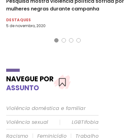
Pesquisa mostra violência política sofrida por
A 
mulheres negras durante campanha
DE
18 
DESTAQUES
5 de novembro, 2020
NAVEGUE POR
ASSUNTO
Violência doméstica e familiar
|
Violência sexual
LGBTIfobia
|
|
Racismo
Feminicídio
Trabalho