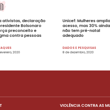
a ativistas, declaração
Unicef: Mulheres ampli
presidente Bolsonaro
acesso, mas 30% ainda
orça preconceito e
não tem pré-natal
igma contra pessoas
adequado
 HIV
TAQUES
DADOS E PESQUISAS
fevereiro, 2020
8 de dezembro, 2020
T
VIOLÊNCIA CONTRA AS M