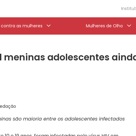
Institu
a contra as mulheres
Mulheres de Olho
l meninas adolescentes ainda
Redação
eninas são maioria entre os adolescentes infectados
 10 e 19 anos, foram infectadas pelo vírus HIV em