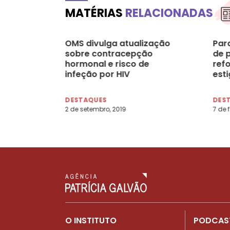
MATÉRIAS
RELACIONADAS
OMS divulga atualização
Par
sobre contracepção
de 
hormonal e risco de
ref
infeção por HIV
est
com
DESTAQUES
DES
2 de setembro, 2019
7 de 
O INSTITUTO
PODCAS