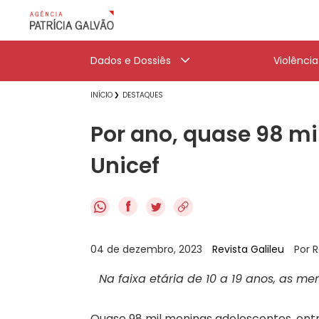
Dados e Dossiês
Violênci
INÍCIO
DESTAQUES
Por ano, quase 98 mi
Unicef
f
04 de dezembro, 2023
Revista Galileu
Por 
Na faixa etária de 10 a 19 anos, as m
Quase 98 mil meninas adolescentes, entre