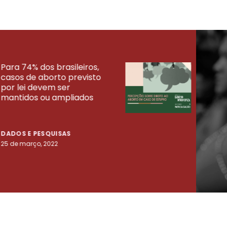
Para 74% dos brasileiros,
30% 
casos de aborto previsto
fora
UISAS
por lei devem ser
mort
mantidos ou ampliados
uma 
tenta
DADOS E PESQUISAS
DADO
25 de março, 2022
23 de