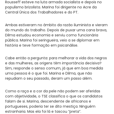
Rousseff esteve na luta armada socialista e depois no
populismo brizolista. Marina foi dirigente no Acre da
Central Única dos Trabalhadores e do PT.
Ambas estiveram no âmbito da razão iluminista e vieram
do mundo do trabalho. Depois de puxar uma cana brava,
Dilma estudou economia e serviu como funcionária
pública. Marina foi seringueira, veio a se diplomar em
história e teve formação em psicanálise.
Cabe então a pergunta: para melhorar a vida dos negros
e das mulheres, as origens têm importância decisiva?
Sim, responde o senso comum, já que em boa medida
uma pessoa é o que foi. Marina e Dilma, que não
repudiam o seu passado, deram um passo além.
Como a raça e a cor da pele não podem ser aferidas
com objetividade, o TSE classifica o que os candidatos
falam de si. Marina, descendente de africanos e
portugueses, poderia ter se dito mestiça. Ninguém
estranharia. Mas ela foi lá e tascou “preta”.