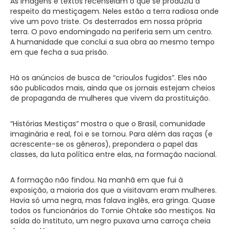
As imagens e textos recenseiam o que se produziu a
respeito da mestiçagem. Neles estão a terra radiosa onde
vive um povo triste. Os desterrados em nossa própria
terra. O povo endomingado na periferia sem um centro.
A humanidade que conclui a sua obra ao mesmo tempo
em que fecha a sua prisão.
Há os anúncios de busca de “crioulos fugidos”. Eles não
são publicados mais, ainda que os jornais estejam cheios
de propaganda de mulheres que vivem da prostituição.
“Histórias Mestiças” mostra o que o Brasil, comunidade
imaginária e real, foi e se tornou. Para além das raças (e
acrescente-se os gêneros), prepondera o papel das
classes, da luta política entre elas, na formação nacional.
A formação não findou. Na manhã em que fui à
exposição, a maioria dos que a visitavam eram mulheres.
Havia só uma negra, mas falava inglês, era gringa. Quase
todos os funcionários do Tomie Ohtake são mestiços. Na
saída do Instituto, um negro puxava uma carroça cheia