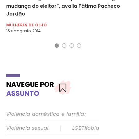
mudança do eleitor”, avalia Fátima Pacheco
Br
Jordão
MU
16 
MULHERES DE OLHO
15 de agosto, 2014
NAVEGUE POR
ASSUNTO
Violência doméstica e familiar
|
Violência sexual
LGBTIfobia