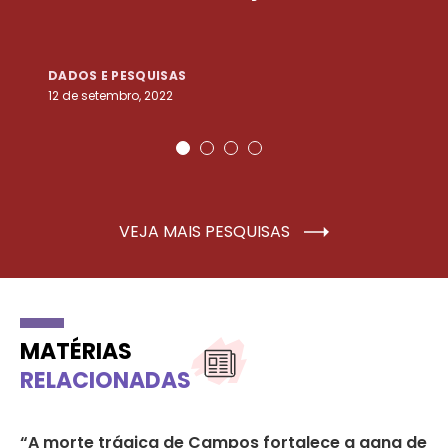
DADOS E PESQUISAS
D
12 de setembro, 2022
25
VEJA MAIS PESQUISAS
MATÉRIAS
RELACIONADAS
“A morte trágica de Campos fortalece a gana de
O 