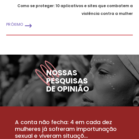
Como se proteger: 10 aplicativos e sites que combatem a
violência contra a mulher
PRÓXIMO
NOSSAS
PESQUISAS
DE OPINIÃO
A conta não fecha: 4 em cada dez
P
la
mulheres já sofreram importunação
a
sexual e viveram situaçõ...
m