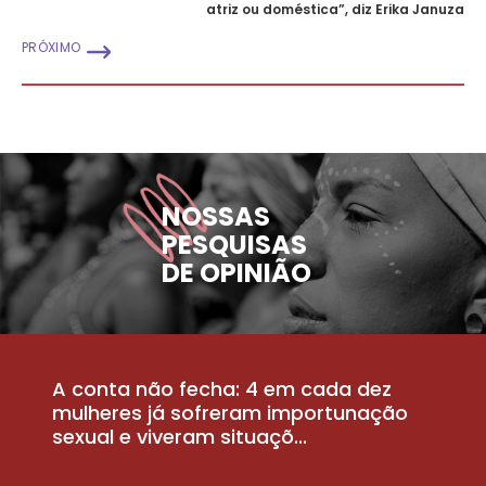
atriz ou doméstica”, diz Erika Januza
PRÓXIMO
NOSSAS
PESQUISAS
DE OPINIÃO
A conta não fecha: 4 em cada dez
P
la
mulheres já sofreram importunação
a
sexual e viveram situaçõ...
m