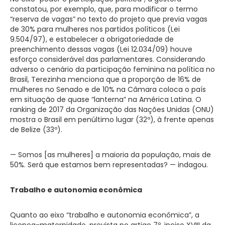
constatou, por exemplo, que, para modificar o termo
“reserva de vagas” no texto do projeto que previa vagas
de 30% para mulheres nos partidos políticos (Lei
9.504/97), e estabelecer a obrigatoriedade de
preenchimento dessas vagas (Lei 12.034/09) houve
esforço considerável das parlamentares. Considerando
adverso o cenário da participação feminina na política no
Brasil, Terezinha menciona que a proporção de 16% de
mulheres no Senado e de 10% na Câmara coloca o país
em situação de quase “lanterna” na América Latina. O
ranking de 2017 da Organização das Nações Unidas (ONU)
mostra o Brasil em penúltimo lugar (32º), à frente apenas
de Belize (33º).
— Somos [as mulheres] a maioria da população, mais de
50%. Será que estamos bem representadas? — indagou.
Trabalho e autonomia econômica
Quanto ao eixo “trabalho e autonomia econômica”, a
licença-maternidade, prevista no artigo 7º, inciso XVIII da