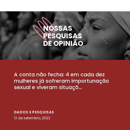
NOSSAS
PESQUISAS
DE OPINIÃO
A conta não fecha: 4 em cada dez
P
la
mulheres já sofreram importunação
a
sexual e viveram situaçõ...
m
DADOS E PESQUISAS
D
12 de setembro, 2022
25