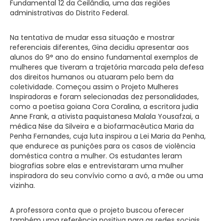
Fundamental 12 da Ceilândia, uma das regiões
administrativas do Distrito Federal.
Na tentativa de mudar essa situação e mostrar
referenciais diferentes, Gina decidiu apresentar aos
alunos do 9° ano do ensino fundamental exemplos de
mulheres que tiveram a trajetória marcada pela defesa
dos direitos humanos ou atuaram pelo bem da
coletividade. Começou assim o Projeto Mulheres
Inspiradoras e foram selecionadas dez personalidades,
como a poetisa goiana Cora Coralina, a escritora judia
Anne Frank, a ativista paquistanesa Malala Yousafzai, a
médica Nise da Silveira e a biofarmacêutica Maria da
Penha Fernandes, cuja luta inspirou a Lei Maria da Penha,
que endurece as punições para os casos de violência
doméstica contra a mulher. Os estudantes leram
biografias sobre elas e entrevistaram uma mulher
inspiradora do seu convívio como a avó, a mãe ou uma
vizinha.
A professora conta que o projeto buscou oferecer
também uma referência positiva para as redes sociais,