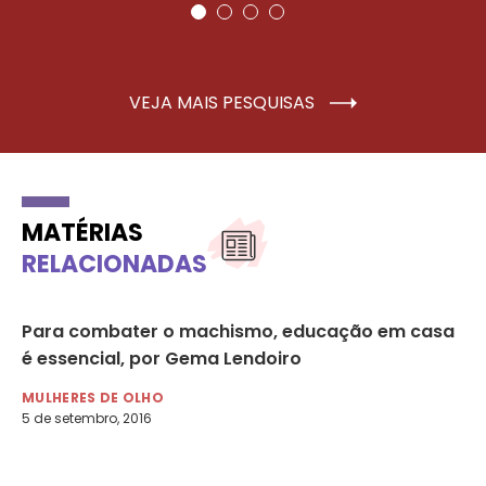
VEJA MAIS PESQUISAS
MATÉRIAS
RELACIONADAS
Para combater o machismo, educação em casa
4°
é essencial, por Gema Lendoiro
Me
MULHERES DE OLHO
AG
5 de setembro, 2016
2 d