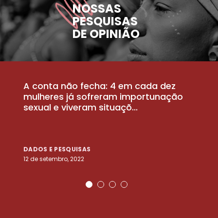
NOSSAS
PESQUISAS
DE OPINIÃO
A conta não fecha: 4 em cada dez
P
la
mulheres já sofreram importunação
a
sexual e viveram situaçõ...
m
DADOS E PESQUISAS
D
12 de setembro, 2022
25