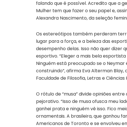
falando que é possível. Acredito que a
Mulher tem que fazer o seu papel e, assi
Alexandra Nascimento, da seleção femin
Os estereótipos também perderam terren
lugar para a força, e a beleza das espo
desempenho delas. Isso não quer dizer qu
esportivo. “Eleger a mais bela esportista
Ninguém está preocupado se o Neymar é 
construindo”, afirma Eva Alterman Blay, 
Faculdade de Filosofia, Letras e Ciência
O rótulo de “musa” divide opiniões entr
pejorativo. “Isso de musa ofusca meu la
ganhei prata e ninguém vê isso. Fico meio
ornamentais. A brasileira, que ganhou f
Americanos de Toronto e se envolveu em