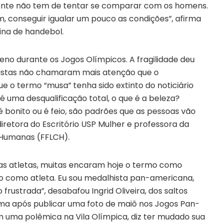
 gente não tem de tentar se comparar com os homens.
m, conseguir igualar um pouco as condições”, afirma
ina de handebol.
o durante os Jogos Olímpicos. A fragilidade deu
rtistas não chamaram mais atenção que o
e o termo “musa” tenha sido extinto do noticiário
 é uma desqualificação total, o que é a beleza?
bonito ou é feio, são padrões que as pessoas vão
diretora do Escritório USP Mulher e professora da
s Humanas (FFLCH).
e as atletas, muitas encaram hoje o termo como
do como atleta. Eu sou medalhista pan-americana,
 frustrada”, desabafou Ingrid Oliveira, dos saltos
ama após publicar uma foto de maiô nos Jogos Pan-
 uma polêmica na Vila Olímpica, diz ter mudado sua