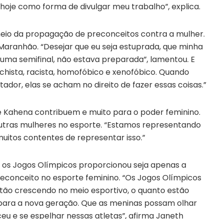
s hoje como forma de divulgar meu trabalho”, explica.
meio da propagação de preconceitos contra a mulher.
Maranhão. “Desejar que eu seja estuprada, que minha
ma semifinal, não estava preparada”, lamentou. E
achista, racista, homofóbico e xenofóbico. Quando
dor, elas se acham no direito de fazer essas coisas.”
 e Kahena contribuem e muito para o poder feminino.
outras mulheres no esporte. “Estamos representando
muitos contentes de representar isso.”
ue os Jogos Olímpicos proporcionou seja apenas a
econceito no esporte feminino. “Os Jogos Olímpicos
tão crescendo no meio esportivo, o quanto estão
 para a nova geração. Que as meninas possam olhar
u e se espelhar nessas atletas”, afirma Janeth