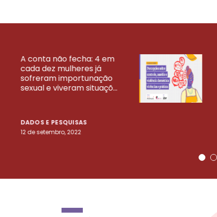
A conta não fecha: 4 em
cada dez mulheres já
VEJA MAIS PESQ
sofreram importunação
sexual e viveram situaçõ...
DADOS E PESQUISAS
12 de setembro, 2022