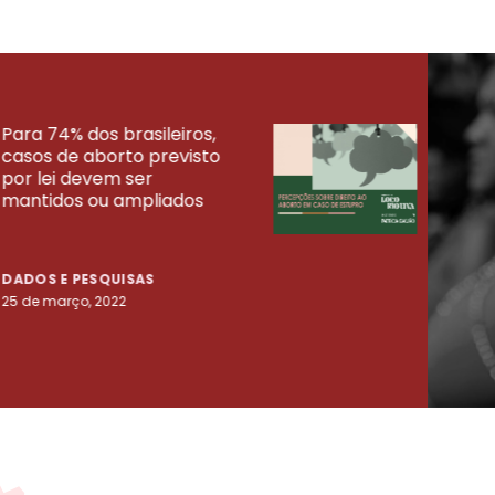
Para 74% dos brasileiros,
30% 
casos de aborto previsto
fora
UISAS
por lei devem ser
mort
mantidos ou ampliados
uma 
tenta
DADOS E PESQUISAS
DADO
25 de março, 2022
23 de