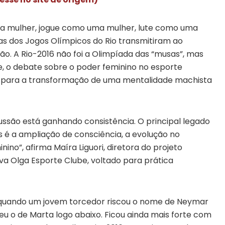
 mulher, jogue como uma mulher, lute como uma
as dos Jogos Olímpicos do Rio transmitiram ao
o. A Rio-2016 não foi a Olimpíada das “musas”, mas
e, o debate sobre o poder feminino no esporte
 para a transformação de uma mentalidade machista
ussão está ganhando consistência. O principal legado
 é a ampliação de consciência, a evolução no
no”, afirma Maíra Liguori, diretora do projeto
tiva Olga Esporte Clube, voltado para prática
quando um jovem torcedor riscou o nome de Neymar
eu o de Marta logo abaixo. Ficou ainda mais forte com