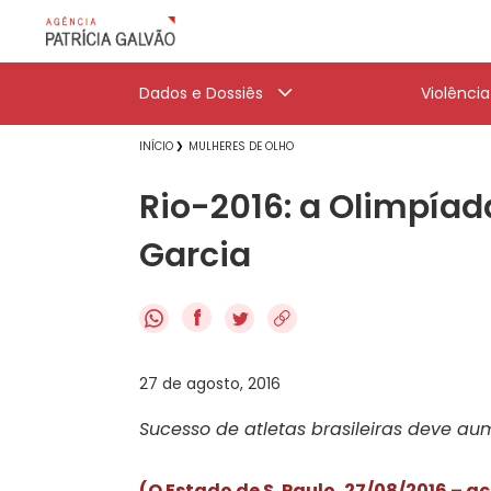
Dados e Dossiês
Violênci
INÍCIO
MULHERES DE OLHO
Rio-2016: a Olimpíada
Garcia
f
27 de agosto, 2016
Sucesso de atletas brasileiras deve a
(O Estado de S. Paulo, 27/08/2016 – a