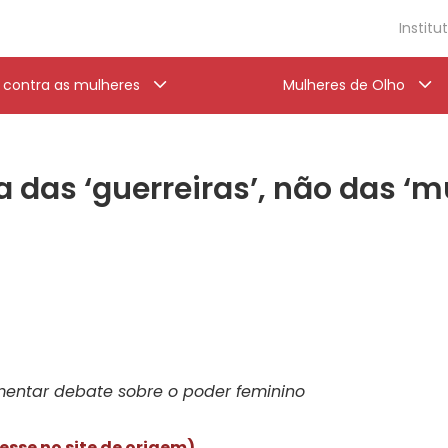
Institu
a contra as mulheres
Mulheres de Olho
 das ‘guerreiras’, não das ‘m
umentar debate sobre o poder feminino
cesse no site de origem)