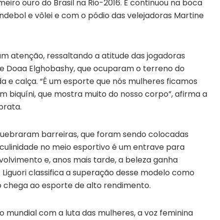
imeiro ouro do Brasil na Rio-2016. E continuou na boca
debol e vôlei e com o pódio das velejadoras Martine
m atenção, ressaltando a atitude das jogadoras
 e Doaa Elghobashy, que ocuparam o terreno do
 e calça. “É um esporte que nós mulheres ficamos
um biquíni, que mostra muito do nosso corpo”, afirma a
prata.
 quebraram barreiras, que foram sendo colocadas
culinidade no meio esportivo é um entrave para
olvimento e, anos mais tarde, a beleza ganha
. Liguori classifica a superação desse modelo como
o chega ao esporte de alto rendimento.
 mundial com a luta das mulheres, a voz feminina