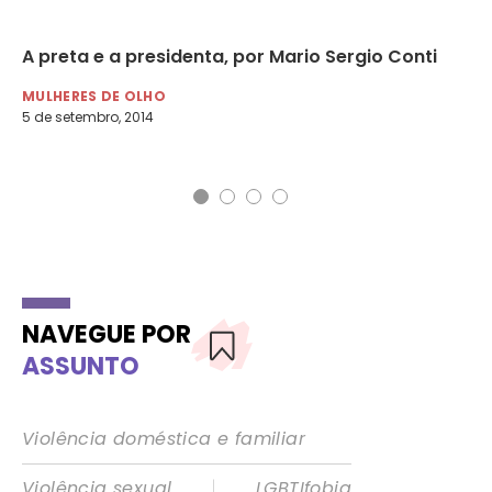
A preta e a presidenta, por Mario Sergio Conti
Fa
un
MULHERES DE OLHO
5 de setembro, 2014
RA
5 d
NAVEGUE POR
ASSUNTO
Violência doméstica e familiar
|
Violência sexual
LGBTIfobia