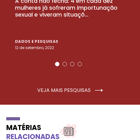
A conta não fecha: 4 em cada dez
P
la
mulheres já sofreram importunação
a
sexual e viveram situaçõ...
m
DADOS E PESQUISAS
D
12 de setembro, 2022
25
VEJA MAIS PESQUISAS
MATÉRIAS
RELACIONADAS