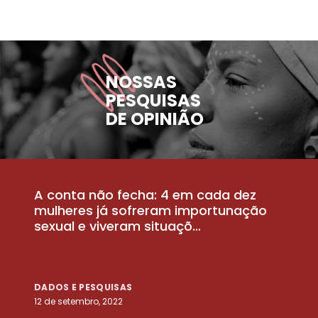
NOSSAS
PESQUISAS
DE OPINIÃO
A conta não fecha: 4 em cada dez
P
la
mulheres já sofreram importunação
a
sexual e viveram situaçõ...
m
DADOS E PESQUISAS
D
12 de setembro, 2022
25